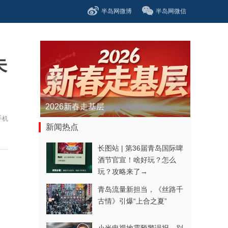
半岛网微博
半岛网微信
未
2026新春走基层
手机
新闻热点
长图站 | 第36届青岛国际啤
酒节官宣！啥好玩？怎么
玩？攻略来了→
青岛流量新担当，《丝路千
古情》引爆“上合之夏”