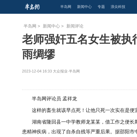
半岛网
新闻中心
专题
浪尖科技
半岛网
>
新闻中心
>
新闻评论
老师强奸五名女生被执
雨绸缪
2023-12-04 16:33
大众报业·半岛网
半岛网评论员 孟祥龙
这样的畜生就该早点死！让他只死一次实在是便
湖南省隆回县一中学教师龙某某，借工作之便长期
患精神疾病，出现了自杀自残等严重后果。据邵阳市中