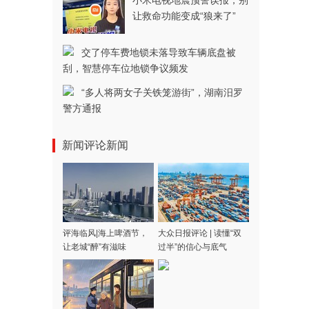
小米电视地震预警误报，别
让救命功能变成“狼来了”
交了停车费地锁未落导致车辆底盘被
刮，智慧停车位地锁争议频发
“多人将两女子关铁笼游街”，湖南汨罗
警方通报
新闻评论新闻
评海临风|海上啤酒节，
大众日报评论 | 读懂“双
让老城“醉”有滋味
过半”的信心与底气