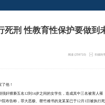
行死刑 性教育性保护要做到
阅读 (259710)
扫描到
宜了他！
强奸猥亵五名12到14岁之间的女学生，造成其中三名被害人罹
院布告称，罪大恶极、罄竹难书的龙某某已于12月1日被执行死