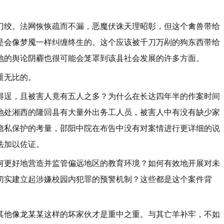
刀绞。法网恢恢疏而不漏，恶魔伏诛天理昭彰，但这个禽兽带给
是会像梦魇一样纠缠终生的。这个应该被千刀万剐的狗东西带给
地的舆论阴霾也很可能会笼罩到该县社会发展的许多方面。
重无比的。
得逞，且被害人竟有五人之多？为什么在长达四年半的作案时间
地处湘西的隆回县有大量外出务工人员，被害人中有没有缺少家
隐私保护的考量，邵阳中院在布告中没有对案情进行更详细的说
法加以佐证。
何更好地营造并监管偏远地区的教育环境？如何有效地开展对未
切实建立起涉嫌校园内犯罪的预警机制？这些都是这个案件背
其他像龙某某这样的坏家伙才是重中之重。与其亡羊补牢，不如