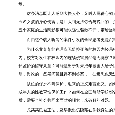
刑。
这条消息既让人感到大快人心，又叫人觉得心如
五名女孩的身心伤害，是巨大到无法弥合与挽回的，
五个家庭的生活阴影很可能永远也驱散不开，带给当
而由这个骇人听闻的案件引发的全民思考更是沉
为什么龙某某能在理应无监控死角的校园内轻易
内，校方对发生在校园内的连续侵害居然毫无觉察？
长监护的留守儿童？可能是出于对未成年被害人给予
明，舆论的一些疑问暂且得不到答案，一些反思也无
缺位的保护不叫保护，迟来的正义难言正义。如
成年人的性教育性保护工作？如何在全国每所学校都
后，需要全社会共同来面对的现实，来破解的难题。
龙某某已被正法，及早揪出仍隐藏在你我身边的