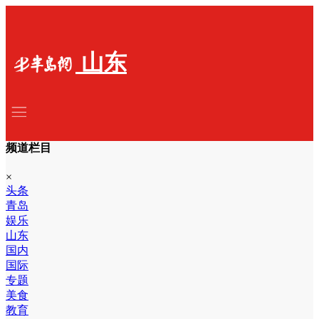
山东
频道栏目
×
头条
青岛
娱乐
山东
国内
国际
专题
美食
教育