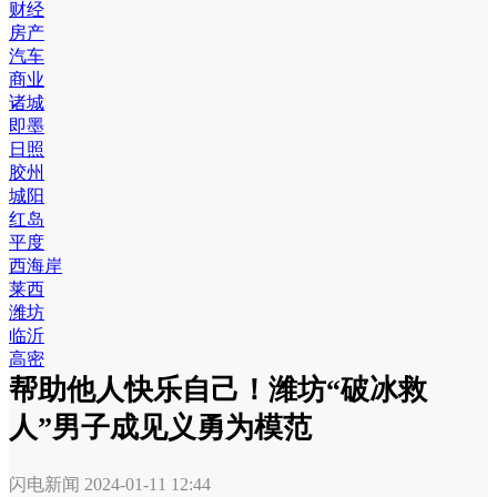
财经
房产
汽车
商业
诸城
即墨
日照
胶州
城阳
红岛
平度
西海岸
莱西
潍坊
临沂
高密
帮助他人快乐自己！潍坊“破冰救
人”男子成见义勇为模范
闪电新闻
2024-01-11 12:44