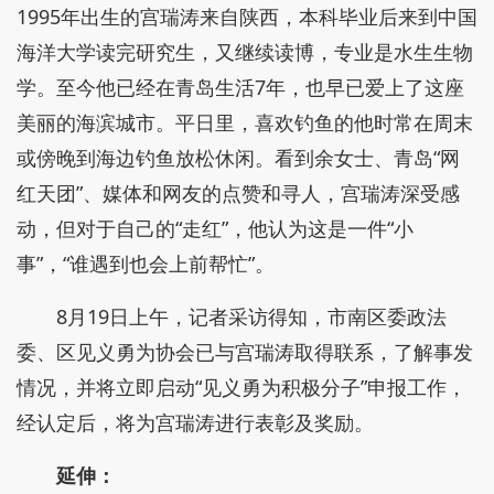
1995年出生的宫瑞涛来自陕西，本科毕业后来到中国
海洋大学读完研究生，又继续读博，专业是水生生物
学。至今他已经在青岛生活7年，也早已爱上了这座
美丽的海滨城市。平日里，喜欢钓鱼的他时常在周末
或傍晚到海边钓鱼放松休闲。看到余女士、青岛“网
红天团”、媒体和网友的点赞和寻人，宫瑞涛深受感
动，但对于自己的“走红”，他认为这是一件“小
事”，“谁遇到也会上前帮忙”。
8月19日上午，记者采访得知，市南区委政法
委、区见义勇为协会已与宫瑞涛取得联系，了解事发
情况，并将立即启动“见义勇为积极分子”申报工作，
经认定后，将为宫瑞涛进行表彰及奖励。
延伸：