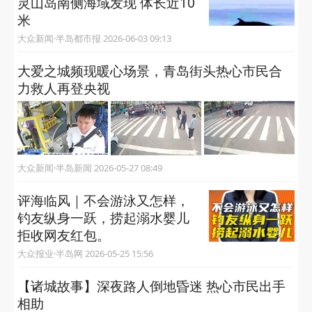
灵山岛南侧海域发现 体长近10
米
大众新闻·半岛都市报 2026-06-03 09:13
大爱之城频现暖心场景，青岛街头热心市民合
力救人再登央视
大众新闻·半岛新闻 2026-05-27 08:49
评海临风｜不会游泳又怎样，
钓友纵身一跃，捞起溺水婴儿
拒收网友红包。
大众报业·半岛网 2026-05-25 15:56
【诸城故事】深夜路人倒地昏迷 热心市民出手
相助