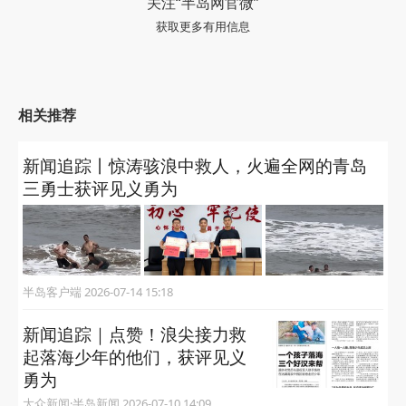
关注“半岛网官微”
获取更多有用信息
相关推荐
新闻追踪丨惊涛骇浪中救人，火遍全网的青岛
三勇士获评见义勇为
半岛客户端 2026-07-14 15:18
新闻追踪｜点赞！浪尖接力救
起落海少年的他们，获评见义
勇为
大众新闻·半岛新闻 2026-07-10 14:09