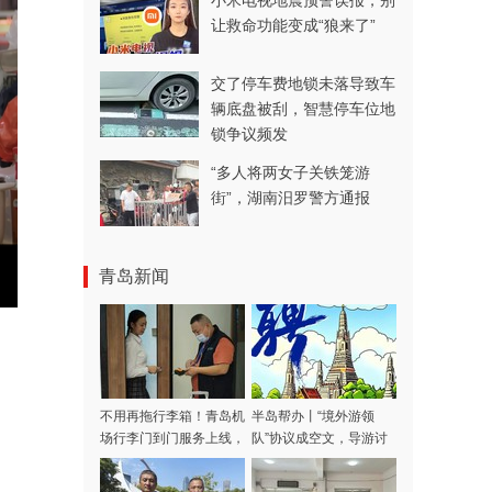
小米电视地震预警误报，别
让救命功能变成“狼来了”
交了停车费地锁未落导致车
辆底盘被刮，智慧停车位地
锁争议频发
“多人将两女子关铁笼游
街”，湖南汨罗警方通报
青岛新闻
不用再拖行李箱！青岛机
半岛帮办丨“境外游领
场行李门到门服务上线，
队”协议成空文，导游讨
涵盖31家航司，青岛潍
费多日不成！记者采访当
坊多区市可用
天，款项连夜退回