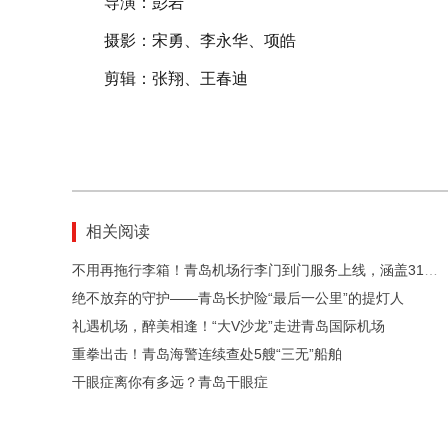
导演：彭岩
摄影：宋勇、李永华、项皓
剪辑：张翔、王春迪
相关阅读
不用再拖行李箱！青岛机场行李门到门服务上线，涵盖31家航司，青岛潍坊多区市可用
绝不放弃的守护——青岛长护险“最后一公里”的提灯人
礼遇机场，醉美相逢！“大V沙龙”走进青岛国际机场
重拳出击！青岛海警连续查处5艘“三无”船舶
干眼症离你有多远？青岛干眼症