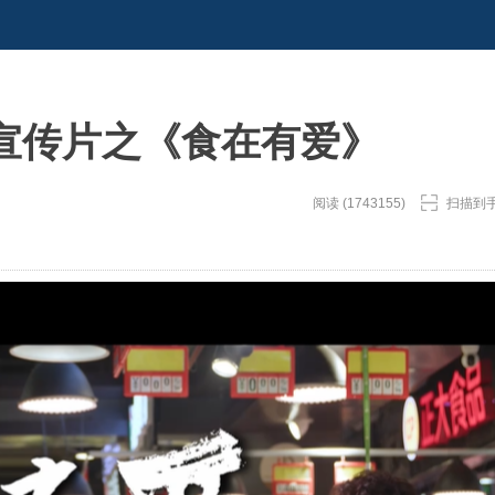
宣传片之《食在有爱》
阅读 (1743155)
扫描到