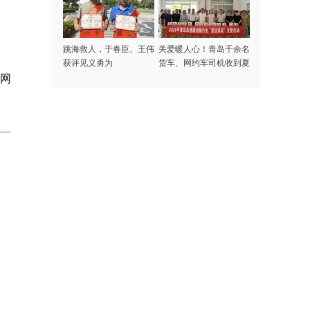
跳海救人，于春臣、王伟
关爱暖人心！青岛千余名
获评见义勇为
货车、网约车司机收到夏
日专属清凉礼包
岛网