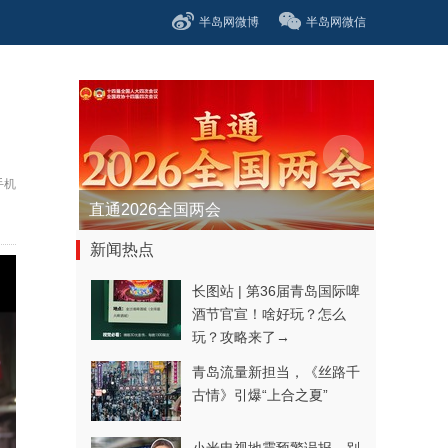
半岛网微博
半岛网微信
手机
直通2026全国两会
新闻热点
长图站 | 第36届青岛国际啤
酒节官宣！啥好玩？怎么
玩？攻略来了→
青岛流量新担当，《丝路千
古情》引爆“上合之夏”