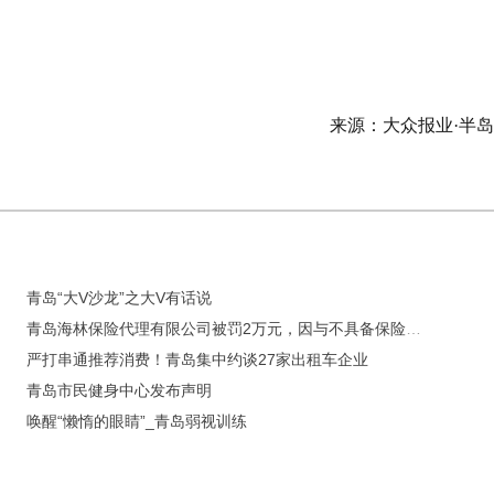
来源：大众报业·半
青岛“大V沙龙”之大V有话说
青岛海林保险代理有限公司被罚2万元，因与不具备保险中介资质的机构发生保险代理业务往来等
严打串通推荐消费！青岛集中约谈27家出租车企业
青岛市民健身中心发布声明
唤醒“懒惰的眼睛”_青岛弱视训练