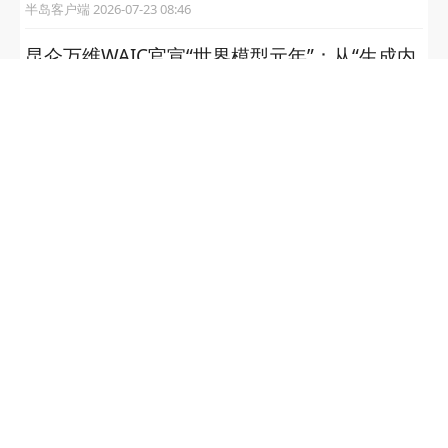
半岛客户端 2026-07-23 08:46
昆仑万维WAIC官宣“世界模型元年”：从“生成内
容”到“理解物理世界”，AI迎来关键转折
大众报业·半岛网 2026-07-21 15:50
2026年中国民族跳绳联赛（山东·青岛站）来到
青岛西海岸新区金沙滩啤酒城啦
大众报业·半岛网 2026-07-21 10:21
2026年PONY小马棒球联赛合作联盟赛青岛站
开赛
大众报业·半岛网 2026-07-13 09:42
Luzz Cannon2 M1 正式官宣 | 重炮全维进化，
弹稳准狠重塑进攻边界
大众报业·半岛网 2026-07-11 07:08