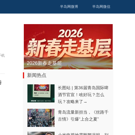
半岛网微博
半岛网微信
手机
2026新春走基层
新闻热点
善
长图站 | 第36届青岛国际啤
酒节官宣！啥好玩？怎么
玩？攻略来了→
青岛流量新担当，《丝路千
古情》引爆“上合之夏”