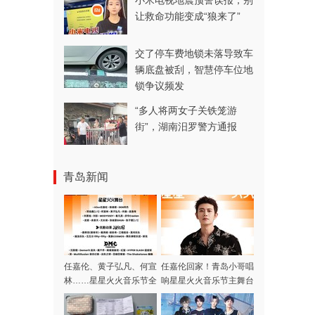
小米电视地震预警误报，别
让救命功能变成“狼来了”
交了停车费地锁未落导致车
辆底盘被刮，智慧停车位地
锁争议频发
“多人将两女子关铁笼游
街”，湖南汨罗警方通报
青岛新闻
任嘉伦、黄子弘凡、何宣
任嘉伦回家！青岛小哥唱
林……星星火火音乐节全
响星星火火音乐节主舞台
阵容集结完毕，本周末青
岛高新区火热开唱