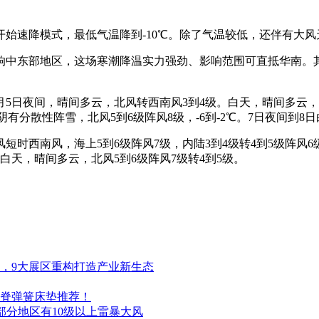
始速降模式，最低气温降到-10℃。除了气温较低，还伴有大
响中东部地区，这场寒潮降温实力强劲、影响范围可直抵华南。其
5日夜间，晴间多云，北风转西南风3到4级。白天，晴间多云，西南风
有分散性阵雪，北风5到6级阵风8级，-6到-2℃。7日夜间到8日白
短时西南风，海上5到6级阵风7级，内陆3到4级转4到5级阵风6级
白天，晴间多云，北风5到6级阵风7级转4到5级。
幕，9大展区重构打造产业新生态
护脊弹簧床垫推荐！
部分地区有10级以上雷暴大风