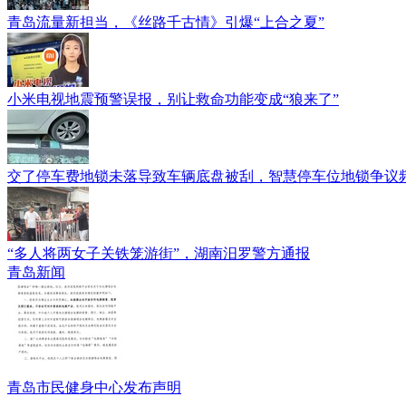
青岛流量新担当，《丝路千古情》引爆“上合之夏”
小米电视地震预警误报，别让救命功能变成“狼来了”
交了停车费地锁未落导致车辆底盘被刮，智慧停车位地锁争议
“多人将两女子关铁笼游街”，湖南汨罗警方通报
青岛新闻
青岛市民健身中心发布声明