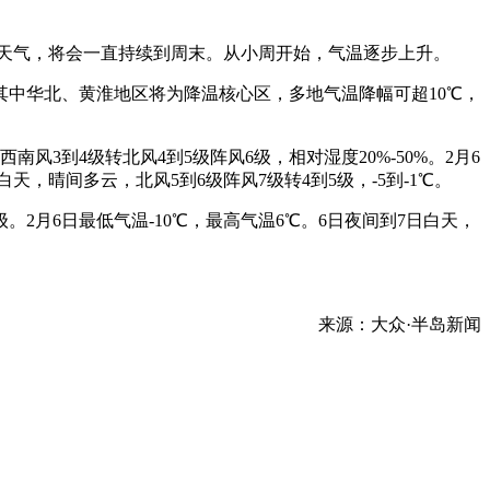
风天气，将会一直持续到周末。从小周开始，气温逐步上升。
中华北、黄淮地区将为降温核心区，多地气温降幅可超10℃，
3到4级转北风4到5级阵风6级，相对湿度20%-50%。2月6
天，晴间多云，北风5到6级阵风7级转4到5级，-5到-1℃。
。2月6日最低气温-10℃，最高气温6℃。6日夜间到7日白天，
来源：大众·半岛新闻