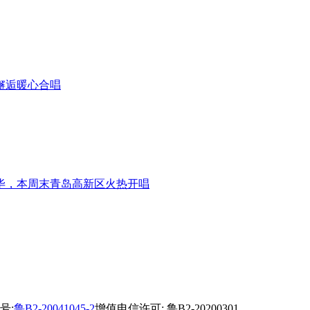
邂逅暖心合唱
毕，本周末青岛高新区火热开唱
号:
鲁B2-20041045-2
增值电信许可: 鲁B2-20200301