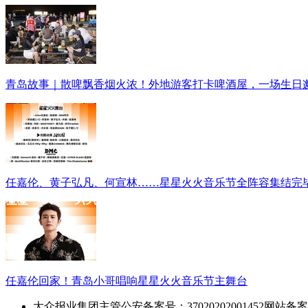
青岛故事｜散啤飘香烟火浓！外地游客打卡啤酒屋，一场生日
任嘉伦、黄子弘凡、何宣林……星星火火音乐节全阵容集结完
任嘉伦回家！青岛小哥唱响星星火火音乐节主舞台
大众报业集团主管
公安备案号：37020202001452
网站备案