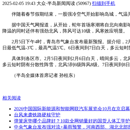
2025-02-05 19:43
大众·半岛新闻
阅读 (50967)
扫描到手机
伴随着春节假期结束，一股强冷空气开始影响岛城，气温开
据中国天气网报道，从开始，蛇年首场寒潮将自北向南影
降温的同时还伴有强劲北风，阵风可达10级，风寒效应明显。
2月5日下午4时，青岛市气象台发布最新预报。据介绍，2月
日最低气温-3℃，最高气温5℃。6日夜间到7日白天，多云短时阴
具体到各区市。2月5日夜间到2月6日白天，晴间多云，北风
多云短时阴有分散性阵雪，北风5到6级阵风8级。7日夜间到8日
（半岛全媒体首席记者 孙桂东）
相关阅读
2026中国国际新能源和智能网联汽车展览会10月在京启
台风来袭铁路硬核守护
弹簧床垫哪个品牌好？10款全网销量好的国货人体工学
中央气象台发布强对流+暴雨预警，河南西部、湖北北部