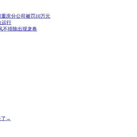
重庆分公司被罚10万元
位运行
风不排除出现龙卷
来了→