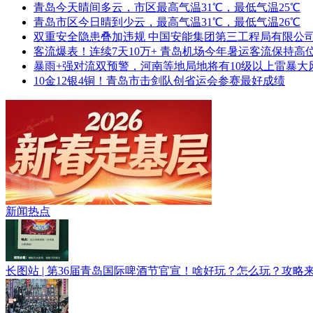
青岛今天晴间多云，市区最高气温31℃，最低气温25℃
青岛市区今日晴到少云，最高气温31℃，最低气温26℃
双重安全隐患叠加违规 中国安能集团第三工程局有限公司
客流爆表！连续7天10万+ 青岛机场今年暑运客流保持高
暴雨+强对流双预警，河南等地局地将有10级以上雷暴大
10金12银4铜！青岛市击剑队创省运会参赛最好成绩
青春逐梦正当时——聚焦2026年中...
新闻热点
长图站 | 第36届青岛国际啤酒节官宣！啥好玩？怎么玩？攻略