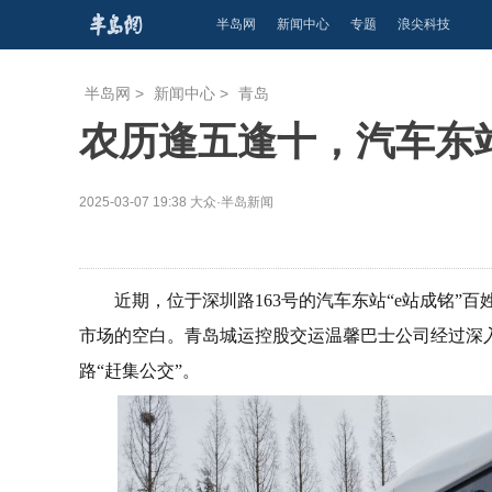
半岛网
新闻中心
专题
浪尖科技
半岛网
>
新闻中心
>
青岛
农历逢五逢十，汽车东
2025-03-07 19:38
大众·半岛新闻
近期，位于深圳路163号的汽车东站“e站成铭
市场的空白。青岛城运控股交运温馨巴士公司经过深入
路“赶集公交”。