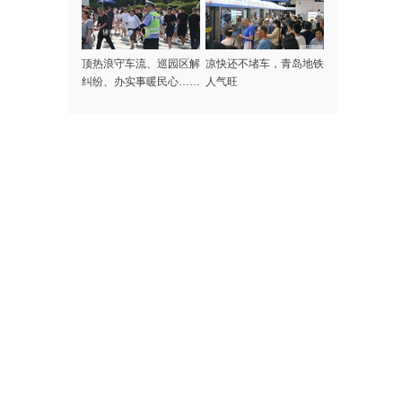
顶热浪守车流、巡园区解
凉快还不堵车，青岛地铁
纠纷、办实事暖民心……
人气旺
记者探访高温下的啤酒节
守护者