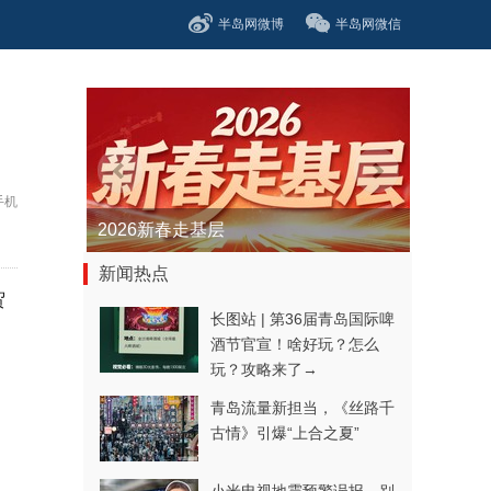
半岛网微博
半岛网微信
手机
青春逐梦正当时——聚焦2026年中...
新闻热点
贸
长图站 | 第36届青岛国际啤
酒节官宣！啥好玩？怎么
玩？攻略来了→
青岛流量新担当，《丝路千
古情》引爆“上合之夏”