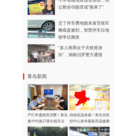
小米电视地震预警误报，别
让救命功能变成“狼来了”
交了停车费地锁未落导致车
辆底盘被刮，智慧停车位地
锁争议频发
“多人将两女子关铁笼游
街”，湖南汨罗警方通报
青岛新闻
严打串通推荐消费！青岛
持续高温来袭！青岛市疾
集中约谈27家出租车企
控中心发布最新高温健康
业
风险提示