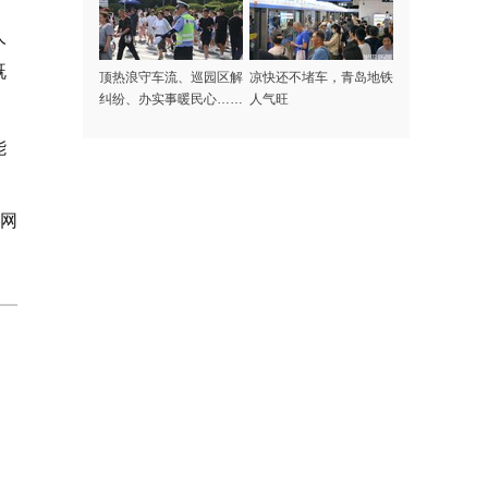
人
既
顶热浪守车流、巡园区解
凉快还不堵车，青岛地铁
纠纷、办实事暖民心……
人气旺
记者探访高温下的啤酒节
守护者
能
岛网