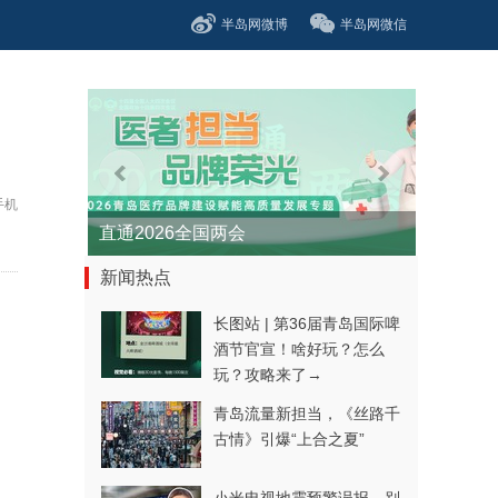
半岛网微博
半岛网微信
手机
直通2026全国两会
新闻热点
长图站 | 第36届青岛国际啤
酒节官宣！啥好玩？怎么
玩？攻略来了→
青岛流量新担当，《丝路千
古情》引爆“上合之夏”