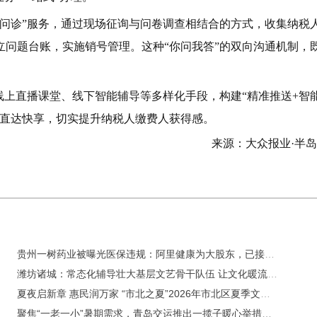
式问诊”服务，通过现场征询与问卷调查相结合的方式，收集纳税
立问题台账，实施销号管理。这种“你问我答”的双向沟通机制，
线上直播课堂、线下智能辅导等多样化手段，构建“精准推送+智
策直达快享，切实提升纳税人缴费人获得感。
来源：大众报业·半
贵州一树药业被曝光医保违规：阿里健康为大股东，已接受4年上市辅导
潍坊诸城：常态化辅导壮大基层文艺骨干队伍 让文化暖流浸润更多市民群众心田
夏夜启新章 惠民润万家 “市北之夏”2026年市北区夏季文体惠民艺术季暨市北区群众文化艺术节正式启动
聚焦“一老一小”暑期需求，青岛交运推出一揽子暖心举措惠民生