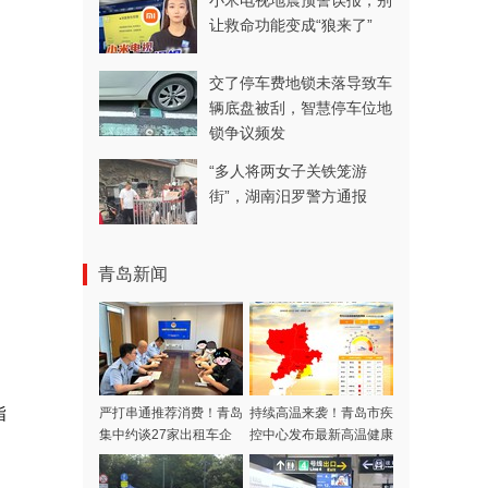
小米电视地震预警误报，别
让救命功能变成“狼来了”
交了停车费地锁未落导致车
辆底盘被刮，智慧停车位地
锁争议频发
“多人将两女子关铁笼游
街”，湖南汨罗警方通报
青岛新闻
指
严打串通推荐消费！青岛
持续高温来袭！青岛市疾
集中约谈27家出租车企
控中心发布最新高温健康
业
风险提示