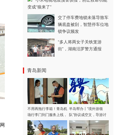
小米电视地震预警误报，别让救命功能
变成“狼来了”
交了停车费地锁未落导致车
辆底盘被刮，智慧停车位地
锁争议频发
“多人将两女子关铁笼游
街”，湖南汨罗警方通报
青岛新闻
不用再拖行李箱！青岛机
半岛帮办丨“境外游领
场行李门到门服务上线，
队”协议成空文，导游讨
涵盖31家航司，青岛潍
费多日不成！记者采访当
岛网
坊多区市可用
天，款项连夜退回