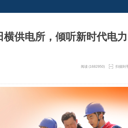
区田横供电所，倾听新时代电力
阅读 (1682950)
扫描到