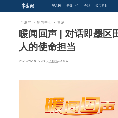
半岛网
新闻中心
专题
浪尖科技
半岛网
>
新闻中心
>
青岛
暖闻回声 | 对话即墨
人的使命担当
2025-03-19 09:40
大众报业·半岛网