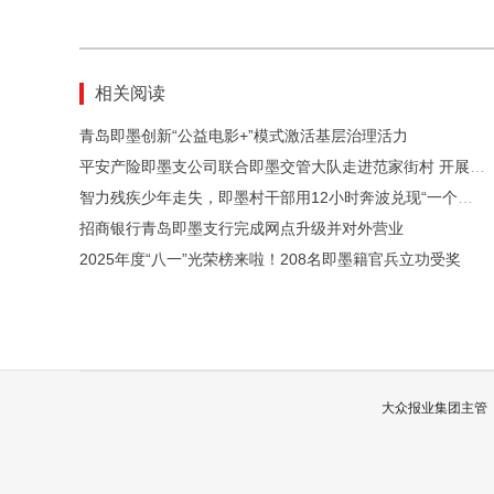
相关阅读
青岛即墨创新“公益电影+”模式激活基层治理活力
平安产险即墨支公司联合即墨交管大队走进范家街村 开展交通安全宣讲活动
智力残疾少年走失，即墨村干部用12小时奔波兑现“一个都不能少”
招商银行青岛即墨支行完成网点升级并对外营业
2025年度“八一”光荣榜来啦！208名即墨籍官兵立功受奖
大众报业集团主管