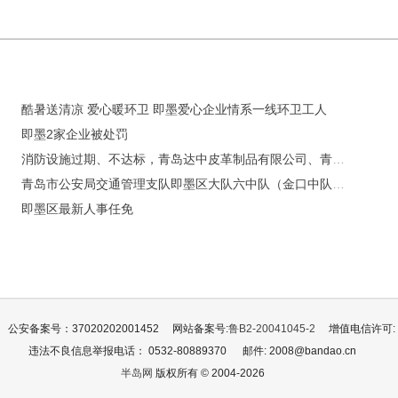
酷暑送清凉 爱心暖环卫 即墨爱心企业情系一线环卫工人
即墨2家企业被处罚
消防设施过期、不达标，青岛达中皮革制品有限公司、青岛光之杰新材料有限公司被处罚
青岛市公安局交通管理支队即墨区大队六中队（金口中队）、三中队（龙山中队）办公地址搬迁通告
即墨区最新人事任免
公安备案号：37020202001452
网站备案号:
鲁B2-20041045-2
增值电信许可: 鲁
违法不良信息举报电话： 0532-80889370
邮件: 2008@bandao.cn
半岛网
版权所有 © 2004-2026