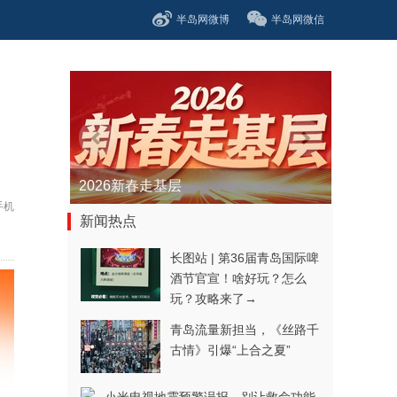
半岛网微博
半岛网微信
2026新春走基层
手机
新闻热点
长图站 | 第36届青岛国际啤
酒节官宣！啥好玩？怎么
玩？攻略来了→
青岛流量新担当，《丝路千
古情》引爆“上合之夏”