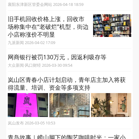
襄阳东津新区管委会网站 2026-04-18 18:59
旧手机回收价格上涨，回收市
场称集中在“老破烂”机型，街边
小店称涨价不明显
九派新闻 2026-04-02 17:09
网商银行被罚130万元，因返利吸存等
大众新闻·风口财经 2026-03-30 09:54
岚山区青春小店计划启动，青年店主加入将获
得流量、培训、资金等多项支持
岚山发布 2026-03-05 10:53
青岛故事｜崂山脚下的陶艺咖啡时光：一家小