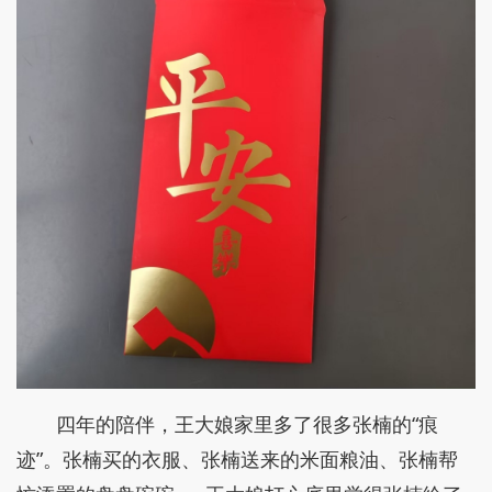
四年的陪伴，王大娘家里多了很多张楠的“痕
迹”。张楠买的衣服、张楠送来的米面粮油、张楠帮