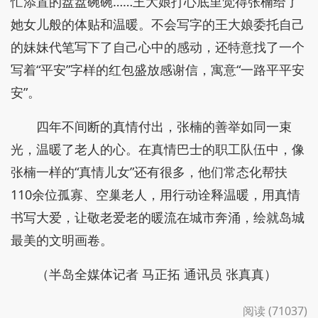
忙添置的盘盘碗碗……王大娘打心底里觉得张楠给了
她女儿般的体贴和温暖。不会写字的王大娘委托自己
的妹妹代笔写下了自己心中的感动，还特意找了一个
写着“平安”字样的红包盛放感谢信，寓意“一路平平安
安”。
四年不间断的真情付出，张楠的善举如同一束
光，温暖了老人的心。在真情巴士的职工队伍中，像
张楠一样的“真情儿女”还有很多，他们常态化帮扶
110余位孤寡、空巢老人，用行动诠释温暖，用真情
书写大爱，让敬老爱老的暖流在城市奔涌，绘就岛城
最美的文明画卷。
（半岛全媒体记者 马正拓 通讯员 张真真）
阅读 (71037)