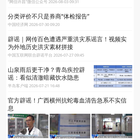
“网信许昌”微信公众号 2026-08-03 09:31
分类评价不只是券商“体检报告”
中国经济网 2026-07-30 09:20
辟谣｜网传百色遭遇严重洪灾系谣言！视频实
为外地历史洪灾素材拼接
中国互联网联合辟谣平台 2026-07-27 09:45
山泉雨后更干净？青岛疾控辟
谣：看似清澈暗藏饮水隐患
半岛客户端 2026-07-21 16:48
官方辟谣！广西横州抗蛇毒血清告急系不实信
息