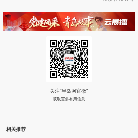
李延东用22年坚守诠释忠诚警魂，始终以行动示
范引领团队，将法治温度融入民生服务。他扎根基层
一线，以铁肩担起平安重任，用日夜坚守兑现“人民
公安为人民”的庄严承诺，在平凡岗位上书写新时代
警察的责任与担当。
半岛全媒体记者 黄超
阅读 (113494)