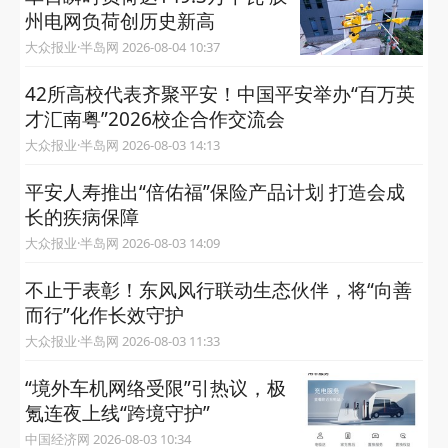
大众报业·半岛网 2026-08-06 13:59
守护“空中精灵”！贾悦多部门联
合巡查 筑牢野生动物保护安全
防线
大美贾悦 2026-08-06 10:53
平安产险青岛分公司以案说险：警惕“代理退
保”陷阱，守护保险权益
大众报业·半岛网 2026-08-05 13:22
单日瞬时负荷达149.3万千瓦 胶
州电网负荷创历史新高
大众报业·半岛网 2026-08-04 10:37
42所高校代表齐聚平安！中国平安举办“百万英
才汇南粤”2026校企合作交流会
大众报业·半岛网 2026-08-03 14:13