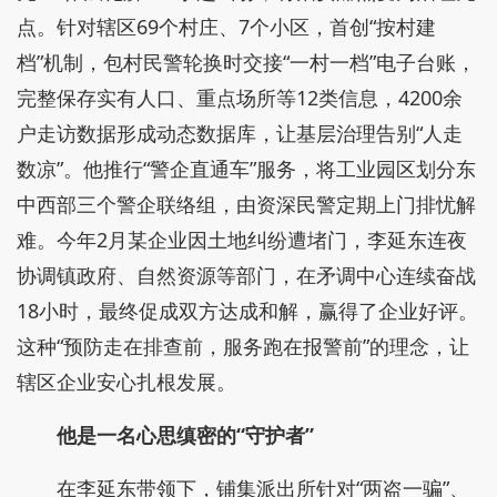
点。针对辖区69个村庄、7个小区，首创“按村建
档”机制，包村民警轮换时交接“一村一档”电子台账，
完整保存实有人口、重点场所等12类信息，4200余
户走访数据形成动态数据库，让基层治理告别“人走
数凉”。他推行“警企直通车”服务，将工业园区划分东
中西部三个警企联络组，由资深民警定期上门排忧解
难。今年2月某企业因土地纠纷遭堵门，李延东连夜
协调镇政府、自然资源等部门，在矛调中心连续奋战
18小时，最终促成双方达成和解，赢得了企业好评。
这种“预防走在排查前，服务跑在报警前”的理念，让
辖区企业安心扎根发展。
他是一名心思缜密的“守护者”
在李延东带领下，铺集派出所针对“两盗一骗”、