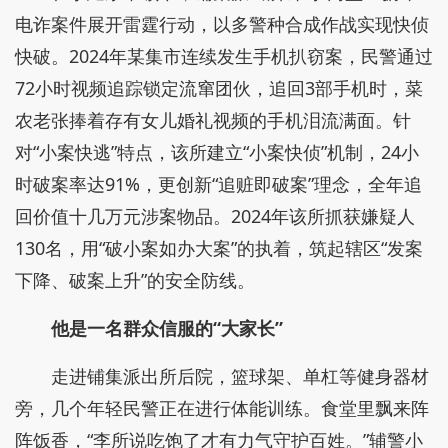
电诈案件展开雷霆行动，以多警种合成作战实现快侦
快破。2024年某集市连续发生手机扒窃案，民警通过
72小时视频追踪锁定流窜团伙，追回3部手机时，菜
农老张捧着存有女儿婚礼视频的手机泪流满面。针
对“小案快逃”特点，该所建立“小案快侦”机制，24小
时破案率达91%，更创新“追赃即破案”理念，全年追
回价值十几万元涉案物品。2024年该所抓获嫌疑人
130名，用“破小案如办大案”的执着，筑起辖区“发案
下降、破案上升”的安全防线。
他是一名群众信服的“大家长”
走进铺集派出所后院，篮球架、单杠等健身器材
旁，几个年轻民警正在进行体能训练。食堂里飘来阵
阵饭香，“李所说吃饱了才有力气守护百姓。”辅警小