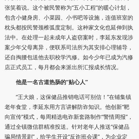
张笑着说。这个被民警称为“五小工程”的暖心计划，
包含小健身房、小菜园、小书吧等设施，连值班室的
枕头都按民警颈椎弧度定制。这种家文化也延伸到执
法中。在处理一起未成年人盗窃案时，李延东发现涉
案少年父母离异，便联系司法所为其安排心理辅导，
还自掏腰包送他去职校学汽修。如今少年已成为汽修
店正式员工，每月都会来派出所汇报成长情况。
他是一名古道热肠的“贴心人”
“王大娘，这保健品推销电话可别信！”在铺集镇
老年食堂，李延东用方言讲解防诈知识。他创新“靶
向宣传”模式，每周精选电诈新套路制作“警情周报”，
通过全镇微信群精准投送。针对老年人推送“保健品
骗局情景剧”，给学生开设“反诈班会课”，为企业定