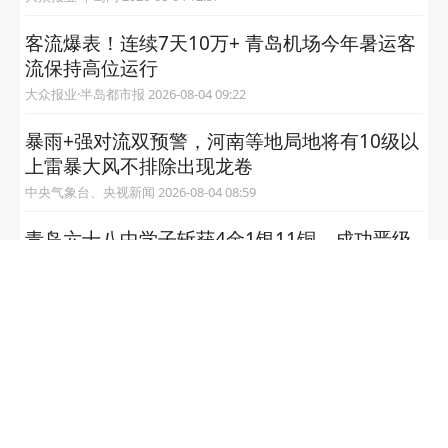
客流爆表！连续7天10万+ 青岛机场今年暑运客
流保持高位运行
大众报业·半岛都市报 2026-08-04 09:22
暴雨+强对流双预警，河南等地局地将有10级以
上雷暴大风不排除出现龙卷
中央气象台、央视新闻 2026-08-04 08:59
青岛六十八中学子斩获4金1银11铜，成功晋级
全国总决赛
青岛六十八中 2026-08-03 17:39
半岛网 2026 bandao.cn
半岛网新闻热线：0532-80889182
备案号: 鲁B2-20041045-2