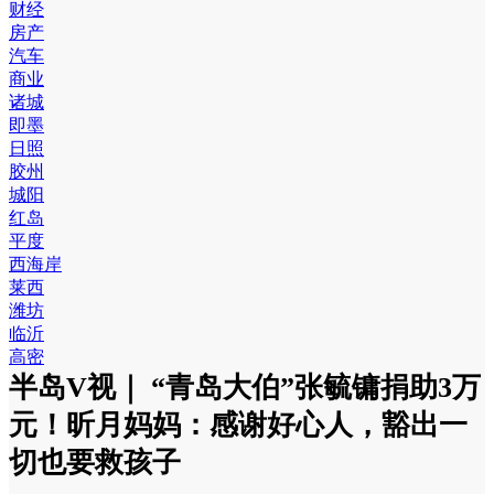
财经
房产
汽车
商业
诸城
即墨
日照
胶州
城阳
红岛
平度
西海岸
莱西
潍坊
临沂
高密
半岛V视｜ “青岛大伯”张毓镛捐助3万
元！昕月妈妈：感谢好心人，豁出一
切也要救孩子