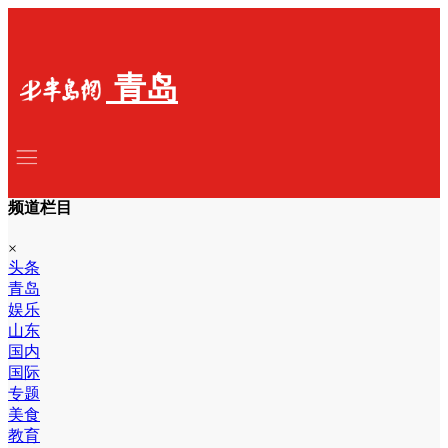
青岛
频道栏目
×
头条
青岛
娱乐
山东
国内
国际
专题
美食
教育