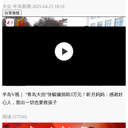
大众·半岛新闻
2025-04-25 18:31
分享海报
半岛V视｜ “青岛大伯”张毓镛捐助3万元！昕月妈妈：感谢好
心人，豁出一切也要救孩子
阅读 (37556)