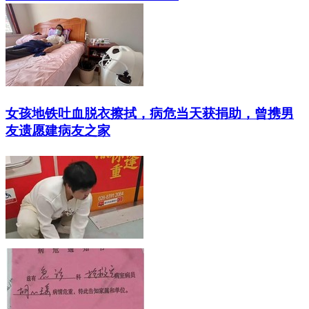
女孩地铁吐血脱衣擦拭，病危当天获捐助，曾携男
友遗愿建病友之家