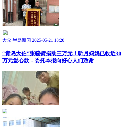
大众·半岛新闻 2025-05-21 18:28
“青岛大伯”张毓镛捐助三万元！昕月妈妈已收近30
万元爱心款，委托本报向好心人们致谢