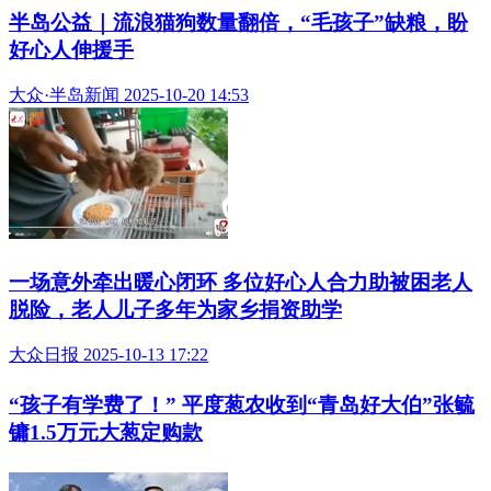
半岛公益｜流浪猫狗数量翻倍，“毛孩子”缺粮，盼
好心人伸援手
大众·半岛新闻 2025-10-20 14:53
一场意外牵出暖心闭环 多位好心人合力助被困老人
脱险，老人儿子多年为家乡捐资助学
大众日报 2025-10-13 17:22
“孩子有学费了！” 平度葱农收到“青岛好大伯”张毓
镛1.5万元大葱定购款