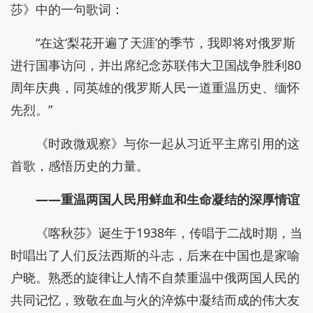
莎》中的一句歌词：
“在这‘梨花开遍了天涯’的季节，我即将对俄罗斯
进行国事访问，并出席纪念苏联伟大卫国战争胜利80
周年庆典，同英雄的俄罗斯人民一道重温历史、缅怀
先烈。”
《时政微观察》与你一起从习近平主席引用的这
首歌，感悟历史的力量。
——重温两国人民用鲜血和生命凝结的深厚情谊
《喀秋莎》诞生于1938年，传唱于二战时期，当
时唱出了人们反法西斯的斗志，后来在中国也是家喻
户晓。熟悉的旋律让人情不自禁重温中俄两国人民的
共同记忆，致敬在血与火的淬炼中凝结而成的伟大友