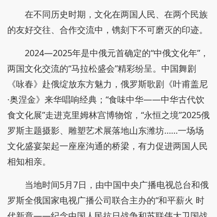
在不同历史时期，文化在两国人民、在两个民族
的友好交往、合作交流中，镌刻下不可磨灭的印迹。
2024—2025年是中俄元首确定的“中俄文化年”，
两国文化交流的“马拉松盛会”精彩纷呈。中国舞剧
《咏春》赴俄绽放东方魅力，俄罗斯歌剧《叶甫盖尼
·奥涅金》来华唱响经典；“食味中华——中华古代饮
食文化展”走进克里姆林宫博物馆，“永恒之境”2025俄
罗斯主题摄影、雕塑艺术展落地山东潍坊……一场场
文化盛宴架起一座座沟通的桥梁，有力促进两国人民
相知相亲。
当地时间5月7日，由中国中央广播电视总台和俄
罗斯全俄国家电视广播公司联合主办的“和平薪火 时
代新章——纪念中国人民抗日战争和苏联伟大卫国战