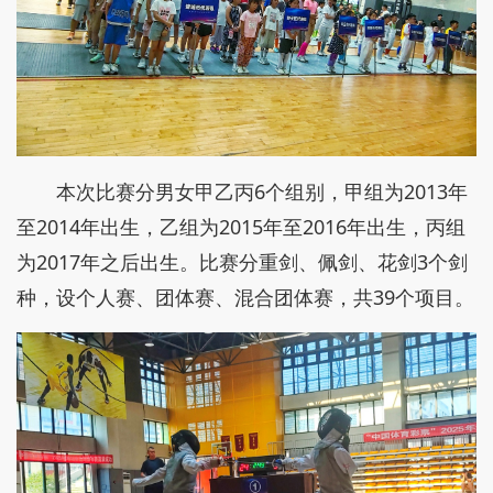
本次比赛分男女甲乙丙6个组别，甲组为2013年
至2014年出生，乙组为2015年至2016年出生，丙组
为2017年之后出生。比赛分重剑、佩剑、花剑3个剑
种，设个人赛、团体赛、混合团体赛，共39个项目。