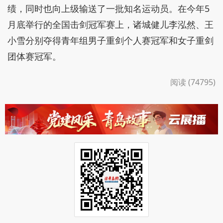
绩，同时也向上级输送了一批知名运动员。在今年5
月底举行的全国击剑冠军赛上，诸城健儿李泓然、王
小雪分别夺得青年组男子重剑个人赛冠军和女子重剑
团体赛冠军。
阅读 (74795)