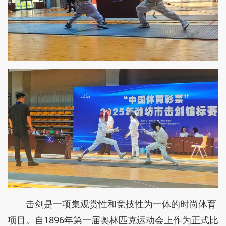
击剑是一项集观赏性和竞技性为一体的时尚体育
项目。自1896年第一届奥林匹克运动会上作为正式比