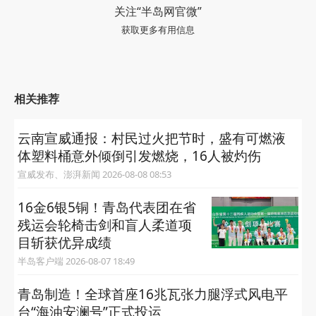
关注“半岛网官微”
获取更多有用信息
相关推荐
云南宣威通报：村民过火把节时，盛有可燃液
体塑料桶意外倾倒引发燃烧，16人被灼伤
宣威发布、澎湃新闻 2026-08-08 08:53
16金6银5铜！青岛代表团在省
残运会轮椅击剑和盲人柔道项
目斩获优异成绩
半岛客户端 2026-08-07 18:49
青岛制造！全球首座16兆瓦张力腿浮式风电平
台“海油安澜号”正式投运