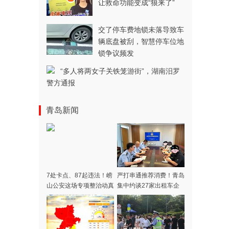
让救命功能变成“狼来了”
交了停车费地锁未落导致车
辆底盘被刮，智慧停车位地
锁争议频发
“多人将两女子关铁笼游街”，湖南汨罗
警方通报
青岛新闻
7处卡点、87起违法！崂
严打串通推荐消费！青岛
山公安这场专项整治动真
集中约谈27家出租车企
格了
业