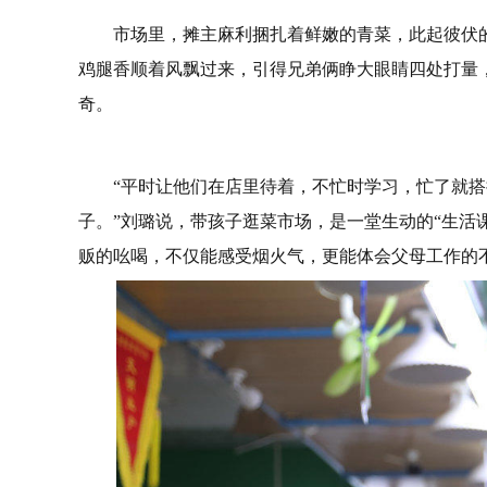
市场里，摊主麻利捆扎着鲜嫩的青菜，此起彼伏
鸡腿香顺着风飘过来，引得兄弟俩睁大眼睛四处打量
奇。
“平时让他们在店里待着，不忙时学习，忙了就
子。”刘璐说，带孩子逛菜市场，是一堂生动的“生活
贩的吆喝，不仅能感受烟火气，更能体会父母工作的