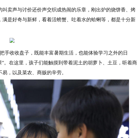
的叫卖声与讨价还价声交织成热闹的乐章，刚出炉的烧饼香、烤
，满是好奇与新鲜，看着活螃蟹、吐着水的蛤蜊等，都是十分新
搭把手收收盘子，既能丰富暑期生活，也能体验学习之外的日
课”。在这里，孩子们能触摸到带着泥土的胡萝卜、土豆，听着商
不易，以及菜农、商贩的辛劳。