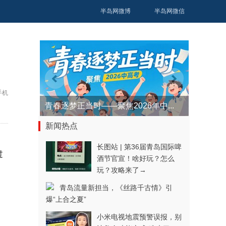
半岛网微博
半岛网微信
手机
青岛科创大走廊·科创解码
新闻热点
长图站 | 第36届青岛国际啤
过
酒节官宣！啥好玩？怎么
玩？攻略来了→
青岛流量新担当，《丝路千古情》引
爆“上合之夏”
小米电视地震预警误报，别