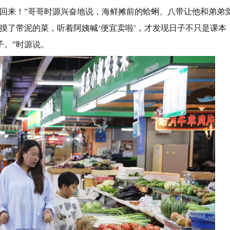
头回来！”哥哥时源兴奋地说，海鲜摊前的蛤蜊、八带让他和弟弟
摸了带泥的菜，听着阿姨喊‘便宜卖啦’，才发现日子不只是课本
子。”时源说。