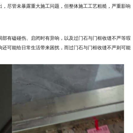
指出，尽管未暴露重大施工问题，但整体施工工艺粗糙，严重影响
局部有磕碰伤、启闭时有异响，以及过门石与门框收缝不严等瑕
响还可能给日常生活带来困扰，而过门石与门框收缝不严则可能