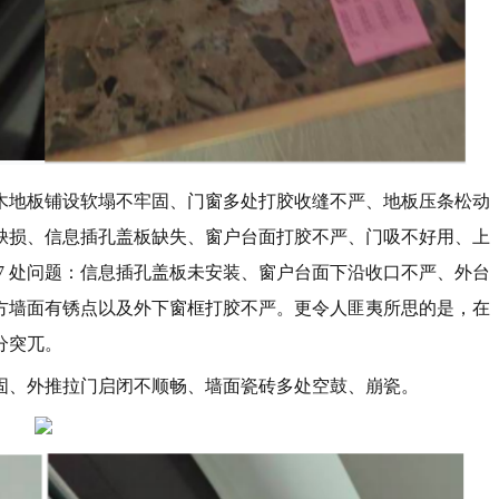
木地板铺设软塌不牢固、门窗多处打胶收缝不严、地板压条松动
缺损、信息插孔盖板缺失、窗户台面打胶不严、门吸不好用、上
7 处问题：信息插孔盖板未安装、窗户台面下沿收口不严、外台
方墙面有锈点以及外下窗框打胶不严。更令人匪夷所思的是，在
分突兀。
固、外推拉门启闭不顺畅、墙面瓷砖多处空鼓、崩瓷。