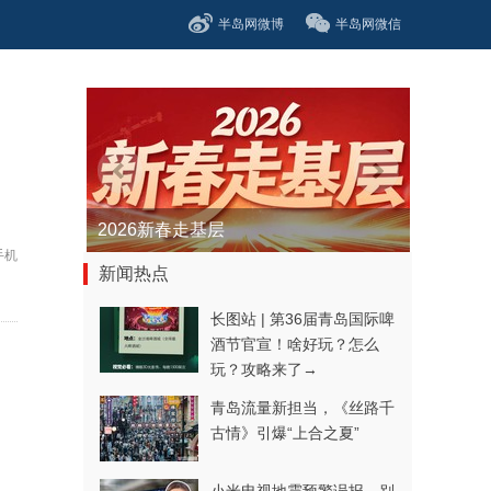
半岛网微博
半岛网微信
青春逐梦正当时——聚焦2026年中...
手机
新闻热点
长图站 | 第36届青岛国际啤
酒节官宣！啥好玩？怎么
玩？攻略来了→
青岛流量新担当，《丝路千
古情》引爆“上合之夏”