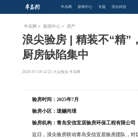
半岛网
新闻中心
专题
浪尖科技
半岛网
>
新闻中心
>
房产
浪尖验房 | 精装不“
厨房缺陷集中
2025-07-24 12:21
大众报业·半岛网
验房时间：2025年7月
验房小区：珑樾尚璟
验房机构：青岛安信宜居验房环保工程有限公司
近日，浪尖验房联动青岛安信宜居验房团队，对