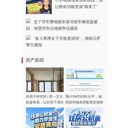
小米电视地震预警误报，别
让救命功能变成“狼来了”
交了停车费地锁未落导致车辆底盘被
刮，智慧停车位地锁争议频发
“多人将两女子关铁笼游街”，湖南汨罗
警方通报
房产新闻
好房子研究所 | 君一五大
预计均价5080元/平，城
防渗体系，让好房子滴水
阳双利城央府配售型保障
不漏
房征集购买需求