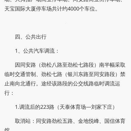
天宝国际大厦停车场共计约4000个车位。
四、公共出行
1、公共汽车调流：
因同安路（劲松八路至劲松七路段）南半幅采取
临时交通管制、劲松七路（银川东路至同安路段）禁
止南向北通行。途经该路段的公交线路临时调流运
行：
1.调流后的223路（天泰体育场—刘家下庄）
取消站：同安路劲松五路、金地悦峰、国信体育
馆。