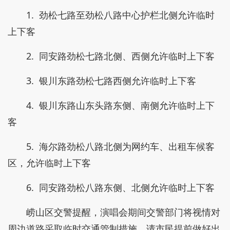
1. 劲松七路至劲松八路中心护栏北侧允许临时
上下客
2. 同安路劲松七路北侧、西侧允许临时上下客
3. 银川东路劲松七路西侧允许临时上下客
4. 银川东路山东头路东侧、南侧允许临时上下
客
5. 海尔路劲松八路北侧为网约车、出租车候客
区，允许临时上下客
6. 同安路劲松八路东侧、北侧允许临时上下客
崂山区交警提醒，演唱会期间交警部门将视情对
周边道路采取临时交通管制措施，请市民提前做好出