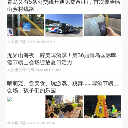
青岛又有5条公交线开通免费Wi-Fi，首次覆盖崂
山乡村线路
半岛客户端 2026-08-05 22:10
无界山海夜，醉美啤酒季！第36届青岛国际啤
酒节崂山会场绽放夏日活力
大众报业·半岛网 2026-08-03 10:21
喂萌宠、尝美食、玩游戏、跳舞……啤酒节崂山
会场，孩子们的乐园
半岛客户端 2026-07-30 08:54