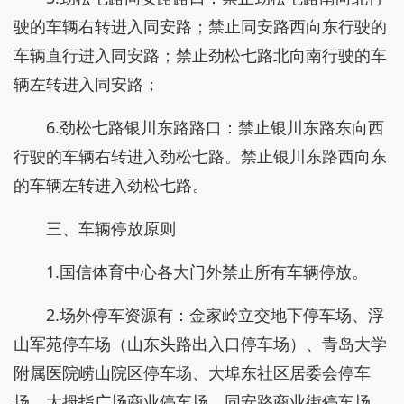
驶的车辆右转进入同安路；禁止同安路西向东行驶的
车辆直行进入同安路；禁止劲松七路北向南行驶的车
辆左转进入同安路；
6.劲松七路银川东路路口：禁止银川东路东向西
行驶的车辆右转进入劲松七路。禁止银川东路西向东
的车辆左转进入劲松七路。
三、车辆停放原则
1.国信体育中心各大门外禁止所有车辆停放。
2.场外停车资源有：金家岭立交地下停车场、浮
山军苑停车场（山东头路出入口停车场）、青岛大学
附属医院崂山院区停车场、大埠东社区居委会停车
场、大拇指广场商业停车场、同安路商业街停车场、