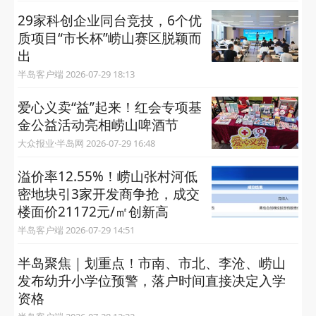
29家科创企业同台竞技，6个优
质项目“市长杯”崂山赛区脱颖而
出
半岛客户端 2026-07-29 18:13
爱心义卖“益”起来！红会专项基
金公益活动亮相崂山啤酒节
大众报业·半岛网 2026-07-29 16:48
溢价率12.55%！崂山张村河低
密地块引3家开发商争抢，成交
楼面价21172元/㎡创新高
半岛客户端 2026-07-29 14:51
半岛聚焦｜划重点！市南、市北、李沧、崂山
发布幼升小学位预警，落户时间直接决定入学
资格