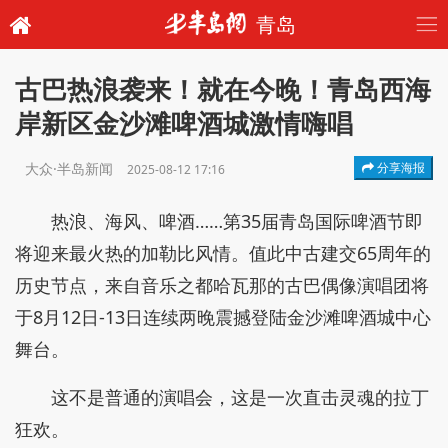
青岛
古巴热浪袭来！就在今晚！青岛西海
岸新区金沙滩啤酒城激情嗨唱
大众·半岛新闻
分享海报
2025-08-12 17:16
热浪、海风、啤酒……第35届青岛国际啤酒节即
将迎来最火热的加勒比风情。值此中古建交65周年的
历史节点，来自音乐之都哈瓦那的古巴偶像演唱团将
于8月12日-13日连续两晚震撼登陆金沙滩啤酒城中心
舞台。
这不是普通的演唱会，这是一次直击灵魂的拉丁
狂欢。