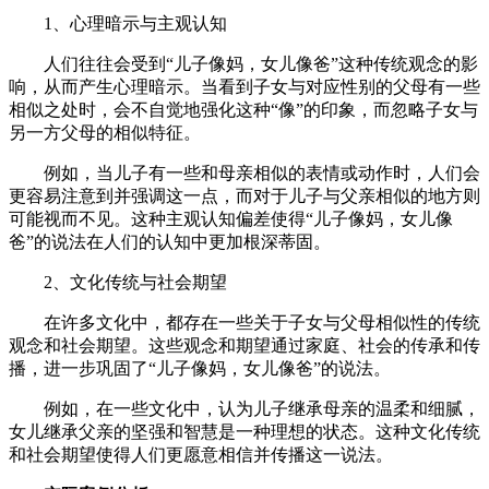
1、心理暗示与主观认知
人们往往会受到“儿子像妈，女儿像爸”这种传统观念的影
响，从而产生心理暗示。当看到子女与对应性别的父母有一些
相似之处时，会不自觉地强化这种“像”的印象，而忽略子女与
另一方父母的相似特征。
例如，当儿子有一些和母亲相似的表情或动作时，人们会
更容易注意到并强调这一点，而对于儿子与父亲相似的地方则
可能视而不见。这种主观认知偏差使得“儿子像妈，女儿像
爸”的说法在人们的认知中更加根深蒂固。
2、文化传统与社会期望
在许多文化中，都存在一些关于子女与父母相似性的传统
观念和社会期望。这些观念和期望通过家庭、社会的传承和传
播，进一步巩固了“儿子像妈，女儿像爸”的说法。
例如，在一些文化中，认为儿子继承母亲的温柔和细腻，
女儿继承父亲的坚强和智慧是一种理想的状态。这种文化传统
和社会期望使得人们更愿意相信并传播这一说法。