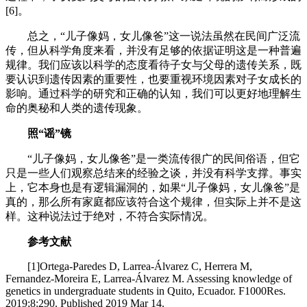
[6]。
总之，“儿子像妈，女儿像爸”这一说法虽然在民间广泛流
传，但从科学角度来看，并没有足够的依据证明这是一种普遍
规律。我们应该以科学的态度看待子女与父母的遗传关系，既
要认识到遗传因素的重要性，也要重视环境因素对子女成长的
影响。通过科学的研究和正确的认知，我们可以更好地理解生
命的奥秘和人类的遗传现象。
照“谣”镜
“儿子像妈，女儿像爸”是一类流传很广的民间俗语，但它
只是一些人们观察总结来的经验之谈，并没有科学支撑。事实
上，它本身也是有逻辑漏洞的，如果“儿子像妈，女儿像爸”是
真的，那么所有家庭都应该符合这个规律，但实际上并不是这
样。这种说法过于绝对，不符合实际情况。
参考文献
[1]Ortega-Paredes D, Larrea-Álvarez C, Herrera M,
Fernandez-Moreira E, Larrea-Álvarez M. Assessing knowledge of
genetics in undergraduate students in Quito, Ecuador. F1000Res.
2019;8:290. Published 2019 Mar 14.