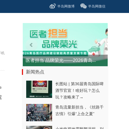
半岛网微博
半岛网微信
手机
医者担当 品牌荣光——2026青岛...
新闻热点
长图站 | 第36届青岛国际啤
中
酒节官宣！啥好玩？怎么
院
玩？攻略来了→
青岛流量新担当，《丝路千
古情》引爆“上合之夏”