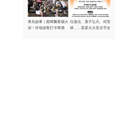
青岛故事｜散啤飘香烟火
任嘉伦、黄子弘凡、何宣
浓！外地游客打卡啤酒
林……星星火火音乐节全
屋，一场生日邂逅暖心合
阵容集结完毕，本周末青
唱
岛高新区火热开唱