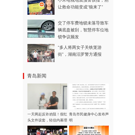
小米电视地震预警误报，别
让救命功能变成“狼来了”
交了停车费地锁未落导致车
辆底盘被刮，智慧停车位地
锁争议频发
“多人将两女子关铁笼游
街”，湖南汨罗警方通报
青岛新闻
一天两起反诈劝阻！假红
青岛市民健身中心发布声
，
头文件设套，轻信内幕理
明
财谎言，她俩差点上当