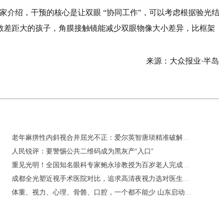
家介绍，干预的核心是让双眼 “协同工作”，可以考虑根据验光
数差距大的孩子，角膜接触镜能减少双眼物像大小差异，比框架
来源：大众报业·半
老年麻痹性内斜视合并屈光不正：爱尔英智唐琰精准破解六年复视难题
人民锐评：要警惕公共二维码成为黑灰产“入口”
重见光明！全国知名眼科专家鲍永珍教授为百岁老人完成白内障手术 专家提醒：别让这种病偷走老年人的晚年幸福
成都全光塑近视手术医院对比，追求高清夜视力选对医生是关键！
体重、视力、心理、骨骼、口腔，一个都不能少 山东启动“五健”省级健康专家巡回指导活动