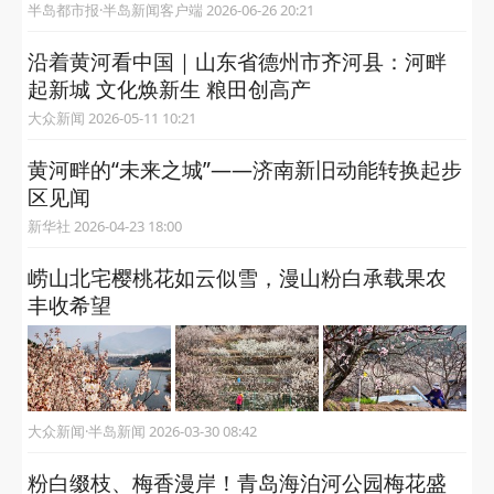
半岛都市报·半岛新闻客户端 2026-06-26 20:21
沿着黄河看中国｜山东省德州市齐河县：河畔
起新城 文化焕新生 粮田创高产
大众新闻 2026-05-11 10:21
黄河畔的“未来之城”——济南新旧动能转换起步
区见闻
新华社 2026-04-23 18:00
崂山北宅樱桃花如云似雪，漫山粉白承载果农
丰收希望
大众新闻·半岛新闻 2026-03-30 08:42
粉白缀枝、梅香漫岸！青岛海泊河公园梅花盛