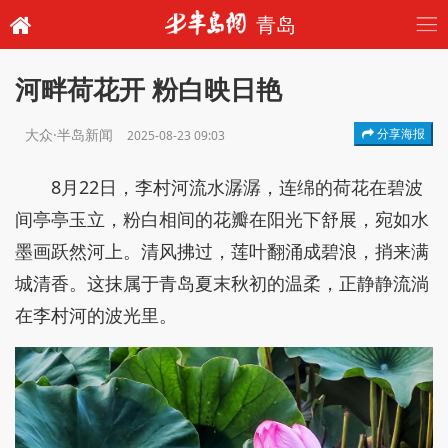
青岛
河畔荷花开 粉白映日艳
大众·半岛新闻
分享海报
2025-08-23 09:03
8月22日，李村河流水潺潺，连绵的荷花在碧波
间亭亭玉立，粉白相间的花瓣在阳光下舒展，宛如水
墨画跃然河上。清风拂过，莲叶翻涌成碧浪，捎来满
城清香。这抹属于青岛夏末秋初的温柔，正静静流淌
在李村河的波光里。