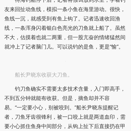
友来回扯动鱼线，模拟一条小鱼在海里游动。很快，
鱼线一沉，就感受到有鱼上钩了。记者迅速收回渔
线，一条浑身闪着银白色亮光的刀鱼就上船了。虽然
不大，估摸着也就二两重，但一股亢奋的情绪猛然间
就冲上了记者脑门儿。可以说钓的是鱼，更是“愉”。
船长尹晓东收获大刀鱼。
钓刀鱼确实不需要太多技术含量，入门即高手，
不到五分钟就能有收获。但是，摘鱼却并不容
易。“一定要小心，别被咬到。”船长尹晓东提醒记
者，刀鱼牙齿很锋利，被一口咬上就是两道血印，需
要小心抓住鱼身中间部分，从钩上扯下后直接扔在甲