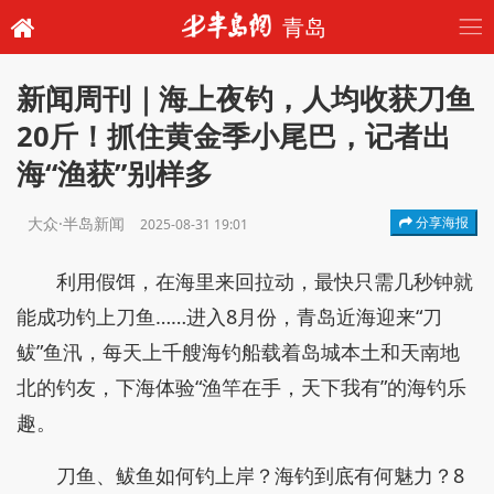
青岛
新闻周刊｜海上夜钓，人均收获刀鱼
20斤！抓住黄金季小尾巴，记者出
海“渔获”别样多
大众·半岛新闻
分享海报
2025-08-31 19:01
利用假饵，在海里来回拉动，最快只需几秒钟就
能成功钓上刀鱼……进入8月份，青岛近海迎来“刀
鲅”鱼汛，每天上千艘海钓船载着岛城本土和天南地
北的钓友，下海体验“渔竿在手，天下我有”的海钓乐
趣。
刀鱼、鲅鱼如何钓上岸？海钓到底有何魅力？8