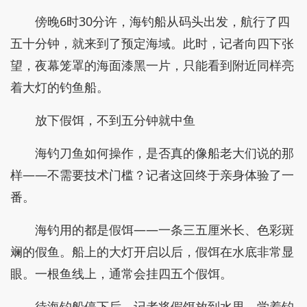
傍晚6时30分许，海钓船从码头出发，航行了四
五十分钟，就来到了预定海域。此时，记者向四下张
望，夜幕笼罩的海面漆黑一片，只能看到附近同样亮
着大灯的钓鱼船。
放下假饵，不到五分钟就中鱼
海钓刀鱼如何操作，是否真的像船老大们说的那
样——不需要技术门槛？记者这回终于亲身体验了一
番。
海钓用的都是假饵——一条三五厘米长、色彩斑
斓的假鱼。船上的大灯开启以后，假饵在水底非常显
眼。一根鱼线上，通常会挂四五个假饵。
待海钓船停下后，记者将假饵放到水里，学着钓