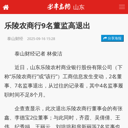
山东
乐陵农商行9名董监高退出
泰山财经
分享海报
2025-09-16 15:28
泰山财经记者 林俊洁
近日，山东乐陵农村商业银行股份有限公司（下
称“乐陵农商行”或“该行”）工商信息发生变动，2名董
事、7名监事退出，从过往的记录看，其中4名监事履
职时间不足8个月。
企查查显示，此次退出乐陵农商行董事会的有张
鑫、李德宝2位董事；与此同时，齐霞、吴倩倩、王
伟、纪秀娟、王丽云、刘培培和房新丽等7名监事也