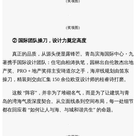
（奖项图）
（奖项图）
②
国际团队操刀，设计力奠定高度
真正的品质，从源头便显露锋芒。青岛滨海国际中心・九
著携手国际设计团队：住宅由柏涛执笔，园林出自伦敦杰出地
产奖、PRO + 地产奖得主安琦道尔之手，海岸线规划由笛东
操刀，精装则交由汇集 150 余位欧亚设计师的桂睿诗打磨。
这般 “阵容”，并非为了堆砌名气，而是为了让建筑与青
岛的湾海气质深度契合。从立面线条到空间布局，每一处细节
都在回应着 “如何让人与海、与城和谐共生” 的命题。