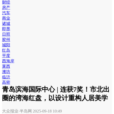
财经
房产
汽车
商业
诸城
即墨
日照
胶州
城阳
红岛
平度
西海岸
莱西
潍坊
临沂
高密
青岛滨海国际中心 | 连获7奖！市北出
圈的湾海红盘，以设计重构人居美学
大众报业·半岛网
2025-09-18 10:49