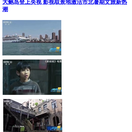
大鲍岛登上央视 影视取景地激活市北暑期文旅新热
潮