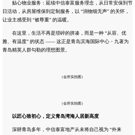
贴心物业服务：延续中信泰富服务理念，从日常安保到节
日活动，从房屋维保到定制服务，以 “润物细无声” 的关怀，
让业主感受到 “被尊重” 的温暖。
在这里，生活不再是琐碎的拼凑，而是一种 “从容、优
雅、有温度” 的状态 —— 这正是青岛滨海国际中心・九著为
青岛精英人群勾勒的理想图景。
（会所实拍图）
（会所实拍图）
以匠心致初心，定义青岛湾海人居新高度
深耕青岛多年，中信泰富地产从未将自己视为 “外来