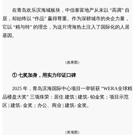
在青岛欢乐滨海城板块，中信泰富地产从未以 “高调” 自
居，却始终以 “作品” 赢得尊重。作为深耕城市的央企力量，
它以 “精与特” 的理念，为这片湾海热土注入了国际化的人居
基因。
（效果图）
①
七
奖加身，用实力印证口碑
2025 年，青岛滨海国际中心项目一举斩获 “WERA全球精
品楼盘大奖” 三项殊荣：居住 建筑 | 建筑- 铂金奖；项目示范
区 | 建筑- 金奖；办公、商业 | 建筑- 金奖。
（奖项图）