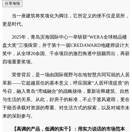
分享海报
当一座建筑将奖项化为脚注，它所定义的便不仅是居所，
更是时代。
2025年，青岛滨海国际中心一举斩获“WERA全球精品楼
盘大奖”三项殊荣，并于第十一届CREDAWARD地建师设计大
奖中，从全球20余国、千余项目的激烈角逐中脱颖而出，再获
四项重要奖项。
荣誉背后，是一场由国际视野与在地智慧共同写就的人居
革新——它超越居住的基本意义，呼应国家“人居环境提质”的
号召，融入青岛“湾城融合”的战略脉络，重新诠释建筑、自然
与生活的关系。从此，好房子的标准，不止于遮风避雨，更在
于能否承载对资源的尊重、对生活方式的探索，以及对城市未
来的深刻参与。
【高调的产品，低调的
实干
】
：用实力说话的市场范本