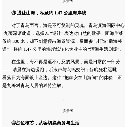
（实景图）
③
退让山海，私藏
约
1.47 公里海岸线
对于青岛而言，海是不可复制的灵魂。青岛滨海国际中心
·九著深谙此道，选择以 “退让” 表达对自然的敬畏：距海岸线
仅约 300 米，却不刻意侵占海景资源，反而参与打造”后海栈
道”，将约 1.47 公里的海岸线转化为业主的 “湾海生活剧场”。
在这里，海不再是遥不可及的风景，而是日常的一部分
—— 清晨在海边慢跑，听浪声与鸟鸣交织；傍晚凭栏远眺，
看落日为海面镀上金边。这种 “把家安在山海间” 的体验，正
是九著对青岛人居的独特注解。
（实景图）
④
占位
核芯
，从容切换商务与生活