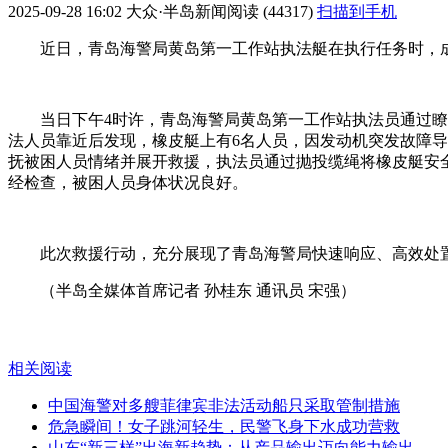
2025-09-28 16:02
大众·半岛新闻
阅读 (44317)
扫描到手机
近日，青岛海警局黄岛第一工作站执法艇在执行任务时，
当日下午4时许，青岛海警局黄岛第一工作站执法员通过
法人员靠近后发现，橡皮艇上有6名人员，因发动机突发故障
抚被困人员情绪并展开救援，执法员通过抛投缆绳将橡皮艇安
经检查，被困人员身体状况良好。
此次救援行动，充分展现了青岛海警局快速响应、高效处
（半岛全媒体首席记者 孙桂东 通讯员 宋强）
相关阅读
中国海警对多艘菲律宾非法活动船只采取管制措施
危急瞬间！女子跳河轻生，民警飞身下水成功营救
山东“新三样”出海新趋势：从产品输出迈向能力输出