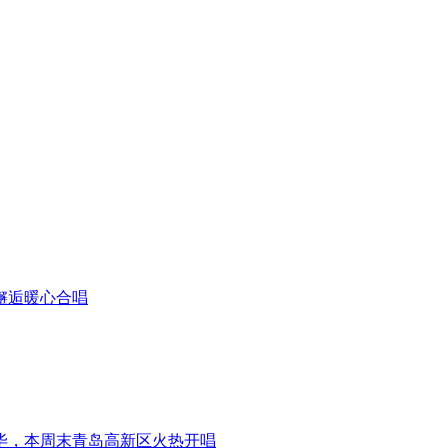
邂逅暖心合唱
毕，本周末青岛高新区火热开唱