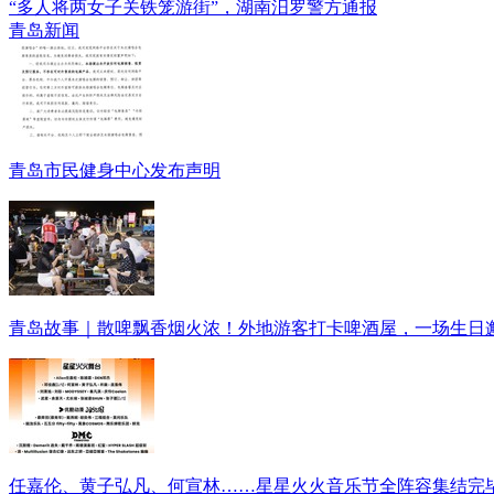
“多人将两女子关铁笼游街”，湖南汨罗警方通报
青岛新闻
青岛市民健身中心发布声明
青岛故事｜散啤飘香烟火浓！外地游客打卡啤酒屋，一场生日
任嘉伦、黄子弘凡、何宣林……星星火火音乐节全阵容集结完