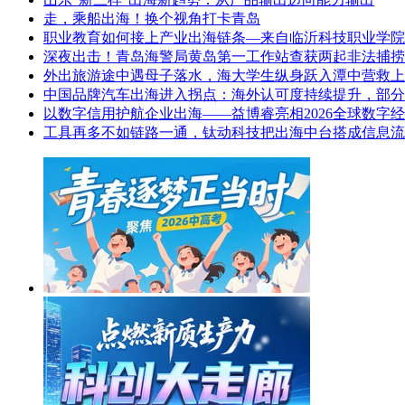
走，乘船出海！换个视角打卡青岛
职业教育如何接上产业出海链条—来自临沂科技职业学院
深夜出击！青岛海警局黄岛第一工作站查获两起非法捕捞
外出旅游途中遇母子落水，海大学生纵身跃入潭中营救上
中国品牌汽车出海进入拐点：海外认可度持续提升，部分
以数字信用护航企业出海——益博睿亮相2026全球数字
工具再多不如链路一通，钛动科技把出海中台搭成信息流