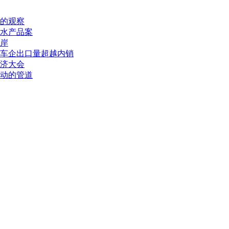
的观察
水产品案
岸
车企出口量超越内销
经济大会
动的管道