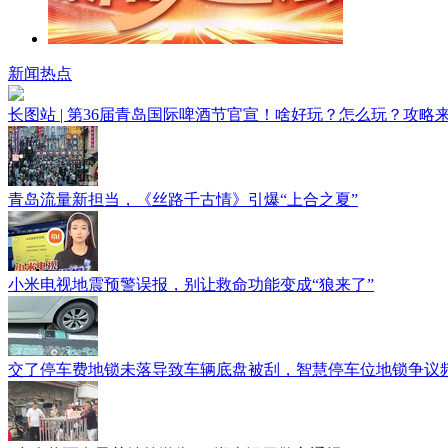
新闻热点
长图站 | 第36届青岛国际啤酒节官宣！啥好玩？怎么玩？攻略
青岛流量新担当，《丝路千古情》引爆“上合之夏”
小米电视地震预警误报，别让救命功能变成“狼来了”
交了停车费地锁未落导致车辆底盘被刮，智慧停车位地锁争议