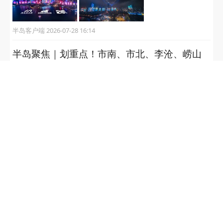
市南市北全覆盖，双向30班加
密运营！青岛“滴滴站点巴士”机
场专线升级上新
半岛客户端 2026-07-29 08:48
璀璨夜空共赴海洋之约！两千架无人机联动五
四广场灯光秀同频绽放
半岛客户端 2026-07-28 16:14
半岛聚焦｜划重点！市南、市北、李沧、崂山
发布幼升小学位预警，落户时间直接决定入学
资格
半岛客户端 2026-07-28 12:32
陈楚生《荒芜之境》三亚站圆满落幕 家乡与歌