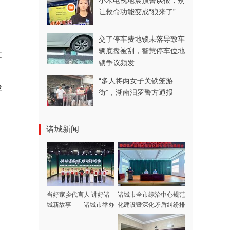
小米电视地震预警误报，别
让救命功能变成“狼来了”
交了停车费地锁未落导致车
辆底盘被刮，智慧停车位地
文
锁争议频发
“多人将两女子关铁笼游
险
街”，湖南汨罗警方通报
诸城新闻
当好家乡代言人 讲好诸
诸城市全市综治中心规范
城新故事——诸城市举办
化建设暨深化矛盾纠纷排
首批推介大使授聘仪式
查化解专项行动推进会召
开