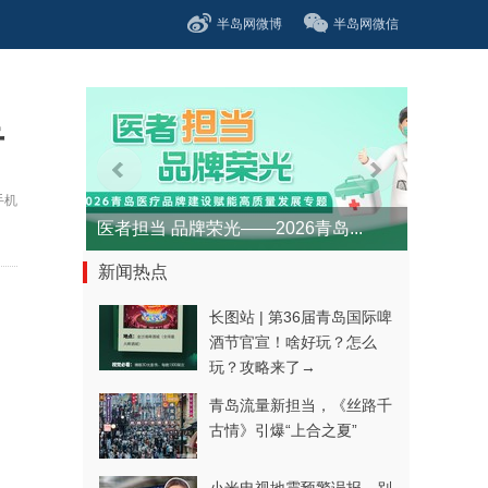
半岛网微博
半岛网微信
告
手机
医者担当 品牌荣光——2026青岛...
新闻热点
长图站 | 第36届青岛国际啤
酒节官宣！啥好玩？怎么
玩？攻略来了→
青岛流量新担当，《丝路千
古情》引爆“上合之夏”