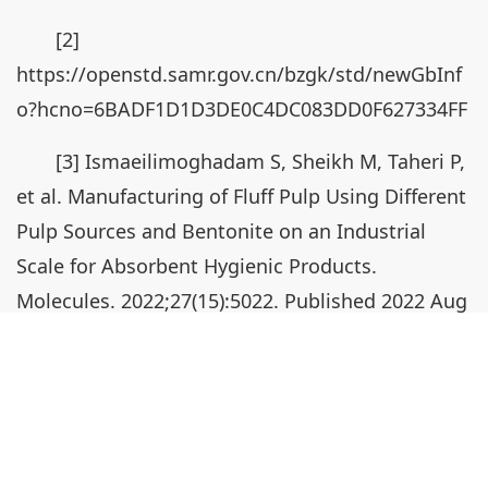
[2]
https://openstd.samr.gov.cn/bzgk/std/newGbInf
o?hcno=6BADF1D1D3DE0C4DC083DD0F627334FF
[3] Ismaeilimoghadam S, Sheikh M, Taheri P,
et al. Manufacturing of Fluff Pulp Using Different
Pulp Sources and Bentonite on an Industrial
Scale for Absorbent Hygienic Products.
Molecules. 2022;27(15):5022. Published 2022 Aug
7. doi:10.3390/molecules27155022
[4] 张宝华. 女性慎防绒毛浆子宫癌 [J]. 健康生活,
2022, (03): 37-38.
阅读 (43853)