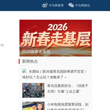
半岛网微博
半岛网微信
手机
青春逐梦正当时——聚焦2026年中...
新闻热点
长图站 | 第36届青岛国际啤酒节官宣！
啥好玩？怎么玩？攻略来了→
青岛流量新担当，《丝路千
古情》引爆“上合之夏”
小米电视地震预警误报，别