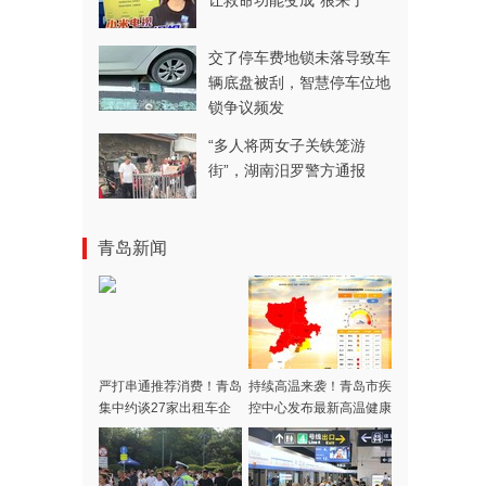
让救命功能变成“狼来了”
交了停车费地锁未落导致车
辆底盘被刮，智慧停车位地
锁争议频发
“多人将两女子关铁笼游
街”，湖南汨罗警方通报
青岛新闻
严打串通推荐消费！青岛
持续高温来袭！青岛市疾
集中约谈27家出租车企
控中心发布最新高温健康
业
风险提示