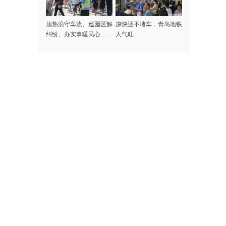
顶热浪守车流、巡园区解
凉快还不堵车，青岛地铁
纠纷、办实事暖民心……
人气旺
记者探访高温下的啤酒节
守护者