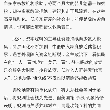
向多家宗教机构求助，称两个月大的婴儿急需一罐奶
粉，却被多家教堂拒绝，建议其走正规流程。在这种
高度规则化、低关系密度的社会中，即便是极端紧急
情境，也可能因流程错失救助窗口。
此外，资本逻辑的主导让资源持续向少数人聚
集，阶层固化不断加剧，中低收入家庭缺乏储蓄积
累，遇意外易陷入资金链断裂；金主政治下，看似民
主的“一人一票”实为“一美元一票”，登台唱戏的政党
只会服务大财团，少数族裔、低收入人群并无“代言
人”，这也导致“斩杀线”不仅难以清除还越收越紧。
舆论场曾有简单化认知，将关系社会等同于落
后，将规则社会视为先进。但美国“斩杀线”现象恰恰
表明，规则与关系并非对立，而是功能互补的共同