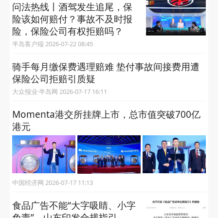
问法热线丨酒驾发生追尾，保
险该如何赔付？事故不及时报
险，保险公司有权拒赔吗？
半岛客户端 2026-07-22 08:45
骑手每月缴保费遇理赔难 垫付事故间接费用遭
保险公司拒赔引质疑
大众报业·半岛网 2026-07-17 16:11
Momenta港交所挂牌上市，总市值突破700亿
港元
中国经济网 2026-07-17 11:13
食品广告不能“大字吸睛、小字
免责”，山东印发合规指引