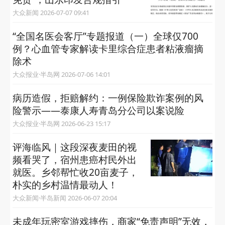
大众新闻 2026-07-07 09:41
“全国名医会客厅”专题报道（一）全球仅700
例？心血管专家解读卡里综合症患者粘液瘤摘
除术
大众报业·半岛网 2026-07-06 14:01
病历造假，拒赔解约：一例保险欺诈案例的风
险警示——泰康人寿青岛分公司以案说险
大众报业·半岛网 2026-06-23 15:17
评海临风｜这段深夜麦田的视
频看哭了，宿州患癌村民外出
就医。乡邻帮忙收20亩麦子，
朴实的乡村温情最动人！
大众新闻·半岛新闻 2026-06-07 20:04
未成年玩密室游戏摔伤，商家“免责声明”无效，