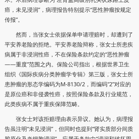
癌，未见浸润”，病理报告特别提示“恶性肿瘤按规定
传报”。
然而，当张女士依据保单申请理赔时，却遭到了
平安养老险的拒绝。平安养老险辩称，张女士所患疾
病属于非浸润性癌，不在保险条款约定的“恶性肿瘤
——重度”范围之内。保险公司指出，根据世界卫生
组织《国际疾病分类肿瘤学专辑》第三版，张女士所
患肿瘤的形态学编码为M-8130/2，而编码“2”对应的
是原位癌和非侵袭性癌，按照保险条款及行业规范，
此类疾病不属于重疾保障范畴。
张女士对该拒赔理由表示异议。她认为，病理报
告虽注明“未见浸润”，但同时也提到“肾实质部分间质
胶原化及炎细胞浸润”，应属于条款中“浸润和破坏周