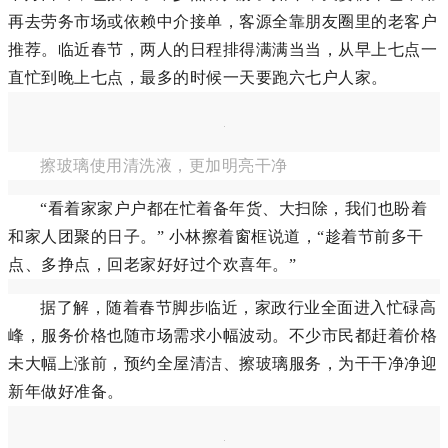
再去劳务市场或依赖中介接单，客源全靠朋友圈里的老客户
推荐。临近春节，两人的日程排得满满当当，从早上七点一
直忙到晚上七点，最多的时候一天要跑六七户人家。
擦玻璃使用清洗液，更加明亮干净
“看着家家户户都在忙着备年货、大扫除，我们也盼着
和家人团聚的日子。” 小林擦着窗框说道，“趁着节前多干
点、多挣点，回老家好好过个欢喜年。”
据了解，随着春节脚步临近，家政行业全面进入忙碌高
峰，服务价格也随市场需求小幅波动。不少市民都赶着价格
未大幅上涨前，预约全屋清洁、擦玻璃服务，为干干净净迎
新年做好准备。