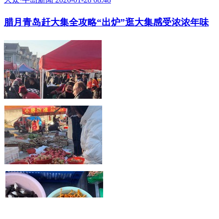
腊月青岛赶大集全攻略“出炉”逛大集感受浓浓年味