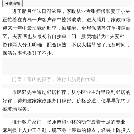
分享海报
进了腊月年味日渐浓厚，家政从业者张师傅和妻子小林
正忙着在青岛一户客户家中擦拭玻璃。进入腊月，家政市场
迎来一年中最忙碌的旺季，擦玻璃、全屋保洁等订单接踵而
至。夫妻俩也从最初各自接单上门，默契地转为 “夫妻档”
协作两人分工明确、配合娴熟，不仅大幅节省了服务时间，
保洁效率也提升了不少。
门窗上喜庆的福字，映衬出腊月的忙碌。
市民郭先生通过邻居推荐，从小区业主群里刷到邻居的
好评，得知这家家政服务口碑好、价格公道，便早早预约了
擦玻璃服务。
推开客户家门，张师傅和小林的动作透着十足的专业：
麻利换上入户工作鞋，脱下身上厚重的棉衣，轻装上阵投入