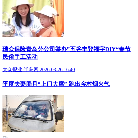
瑞众保险青岛分公司举办”五谷丰登福字DIY“春节
民俗手工活动
大众报业·半岛网 2026-03-26 16:40
平度夫妻腊月“上门大席” 跑出乡村烟火气