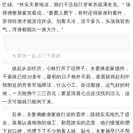
忙碌。“外头天寒地冻，我们干活却只穿单衣或薄夹克。” 张
师傅擦着窗笑着说，“要爬上爬下，有时还得探身到窗外，
穿得轻便才能灵活作业。别看天冷，没干多久，头顶就冒热
气，浑身都能出一身大汗。”
夫妻俩一起上门干家政
谈起从业经历，小林打开了话匣子。夫妻俩老家德州，
干家政已经20多年，最初的日子格外不易，凌晨就得赶到中
韩附近的劳务市场蹲活，什么小工、杂活都接。运气好的时
候，一天能挣个二三百元；要是清晨七点还没找到活儿，这
一天可能就只能闲下来。
后来，夫妻俩瞅准家政行业的需求，踏踏实实地扎了进
去。靠着认真细致的做工、勤恳踏实的态度，他们慢慢积攒
下好口碑，也攒下了不少熟客人脉。如今，夫妻俩早已不用