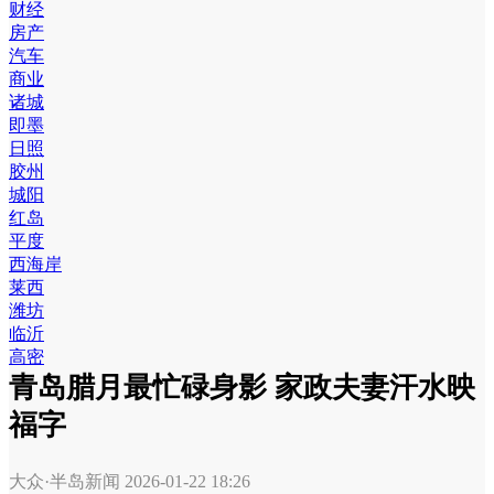
财经
房产
汽车
商业
诸城
即墨
日照
胶州
城阳
红岛
平度
西海岸
莱西
潍坊
临沂
高密
青岛腊月最忙碌身影 家政夫妻汗水映
福字
大众·半岛新闻
2026-01-22 18:26