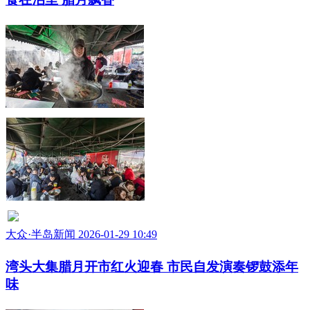
大众·半岛新闻 2026-01-29 10:49
湾头大集腊月开市红火迎春 市民自发演奏锣鼓添年
味