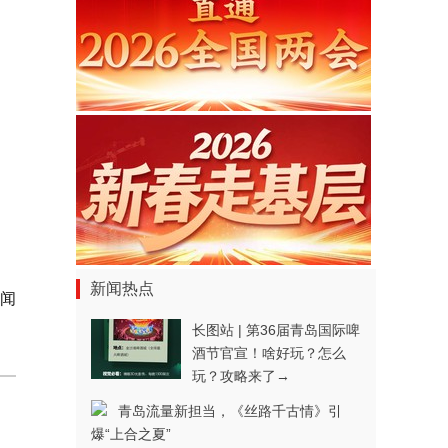
新闻热点
新闻
长图站 | 第36届青岛国际啤
酒节官宣！啥好玩？怎么
玩？攻略来了→
青岛流量新担当，《丝路千古情》引
爆“上合之夏”