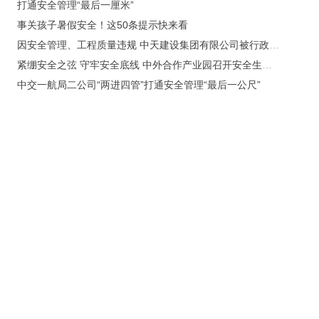
打通安全管理“最后一厘米”
事关孩子暑假安全！这50条提示快来看
因安全管理、工程质量违规 中天建设集团有限公司被行政处罚
紧绷安全之弦 守牢安全底线 中外合作产业园召开安全生产工作专题部署会
中交一航局二公司“两进四管”打通安全管理“最后一公尺”