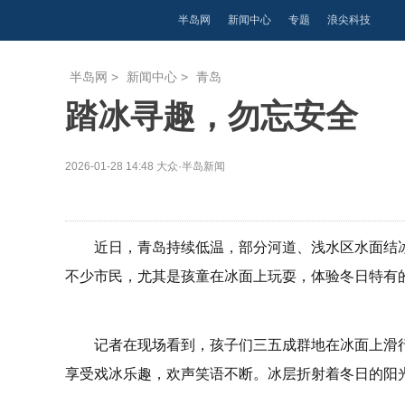
半岛网
新闻中心
专题
浪尖科技
半岛网
>
新闻中心
>
青岛
踏冰寻趣，勿忘安全
2026-01-28 14:48
大众·半岛新闻
近日，青岛持续低温，部分河道、浅水区水面结冰
不少市民，尤其是孩童在冰面上玩耍，体验冬日特有
记者在现场看到，孩子们三五成群地在冰面上滑
享受戏冰乐趣，欢声笑语不断。冰层折射着冬日的阳