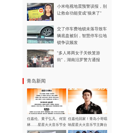
小米电视地震预警误报，别
让救命功能变成“狼来了”
交了停车费地锁未落导致车
辆底盘被刮，智慧停车位地
锁争议频发
“多人将两女子关铁笼游
街”，湖南汨罗警方通报
青岛新闻
任嘉伦、黄子弘凡、何宣
任嘉伦回家！青岛小哥唱
林……星星火火音乐节全
响星星火火音乐节主舞台
阵容集结完毕，本周末青