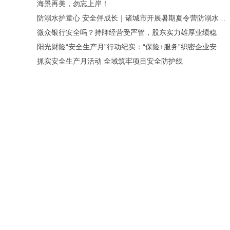
海景再美，勿忘上岸！
防溺水护童心 安全伴成长｜诸城市开展暑期夏令营防溺水安全宣讲活动
微众银行安全吗？持牌经营受严管，股东实力雄厚业绩稳
阳光财险“安全生产月”行动纪实：“保险+服务”织密企业安全防护网
抓实安全生产月活动 全域筑牢项目安全防护线