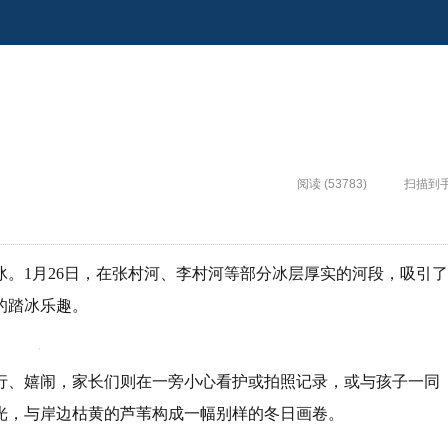
阅读 (53783)
扫描到
。1月26日，在张村河、李村河等部分冰层厚实的河段，吸引了
的踏冰乐趣。
行、嬉闹，家长们则在一旁小心看护或拍照记录，或与孩子一同
光，与岸边枯黄的芦苇构成一幅别样的冬日画卷。