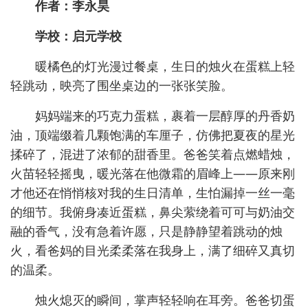
作者：李永昊
学校：启元学校
暖橘色的灯光漫过餐桌，生日的烛火在蛋糕上轻
轻跳动，映亮了围坐桌边的一张张笑脸。
妈妈端来的巧克力蛋糕，裹着一层醇厚的丹香奶
油，顶端缀着几颗饱满的车厘子，仿佛把夏夜的星光
揉碎了，混进了浓郁的甜香里。爸爸笑着点燃蜡烛，
火苗轻轻摇曳，暖光落在他微霜的眉峰上——原来刚
才他还在悄悄核对我的生日清单，生怕漏掉一丝一毫
的细节。我俯身凑近蛋糕，鼻尖萦绕着可可与奶油交
融的香气，没有急着许愿，只是静静望着跳动的烛
火，看爸妈的目光柔柔落在我身上，满了细碎又真切
的温柔。
烛火熄灭的瞬间，掌声轻轻响在耳旁。爸爸切蛋