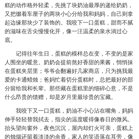
糕的动作格外轻柔，先挑了块奶油最厚的递给奶奶，
又把缀着车厘子的两块小心分给我和妈妈，自己则拿
起边缘那块少了装饰的。我咬下一口蛋糕，甜而不腻
的滋味在舌尖慢慢化开，像一汪温柔的泉水淌过心
底。
记得往年生日，蛋糕的模样总在变，不变的是家
人围坐的暖意。奶奶会提前熬好香甜的果酱，悄悄抹
在蛋糕夹层里；爷爷会翻遍好几家商店，只为挑我最
爱的卡通蜡烛；爸妈忙着切分蛋糕时，总把最好的部
分留给我和长辈。那些藏在蛋糕里的细碎心意，不是
什么昂贵的馈赠，却是岁月里最珍贵的宝藏。
我咬下又一口蛋糕，奶油不小心沾在嘴角，妈妈
伸手轻轻替我拭去，指尖的温度暖得像春日的微风。
抬头望向窗外，夜色沉沉，屋内却灯火可亲，蛋糕上
的烛烟还留着淡淡的余香，家人的笑语落在耳旁，像