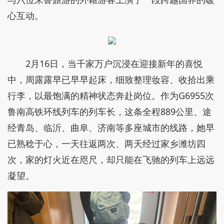
心互动。
2月16日，当千家万户沉浸在迎接新年的喜悦
中，周露露早已早早起床，细致整理妆容、收拾出乘
行李，以最饱满的精神状态奔赴岗位。作为G6955次
鲁南高铁环线列车的列车长，这条全程889公里、途
经青岛、临沂、曲阜、济南等多座城市的线路，她早
已熟稔于心，一天往返两次、两天经过家乡潍坊四
次，家的灯火近在咫尺，却只能在飞驰的列车上远远
凝望。