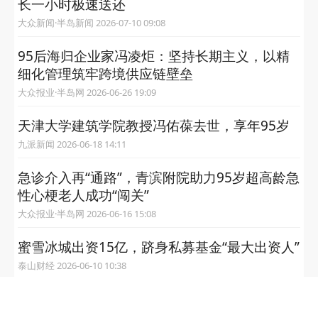
长一小时极速送还
大众新闻·半岛新闻 2026-07-10 09:08
95后海归企业家冯凌炬：坚持长期主义，以精
细化管理筑牢跨境供应链壁垒
大众报业·半岛网 2026-06-26 19:09
天津大学建筑学院教授冯佑葆去世，享年95岁
九派新闻 2026-06-18 14:11
急诊介入再“通路”，青滨附院助力95岁超高龄急
性心梗老人成功“闯关”
大众报业·半岛网 2026-06-16 15:08
蜜雪冰城出资15亿，跻身私募基金“最大出资人”
泰山财经 2026-06-10 10:38
“美好驾日 自在95”——95号公路长三角自驾生
活周 在衢州启幕