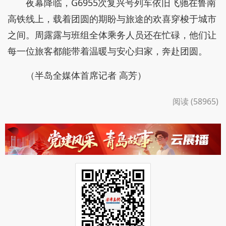
夜幕降临，G6955次复兴号列车依旧飞驰在鲁南
高铁线上，载着团圆的期盼与旅途的欢喜穿梭于城市
之间。周露露与班组全体乘务人员还在忙碌，他们让
每一位旅客都能带着温暖与安心归家，奔赴团圆。
（半岛全媒体首席记者 高芳）
阅读 (58965)