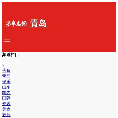
青岛
频道栏目
×
头条
青岛
娱乐
山东
国内
国际
专题
美食
教育