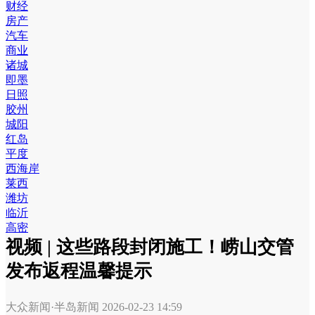
财经
房产
汽车
商业
诸城
即墨
日照
胶州
城阳
红岛
平度
西海岸
莱西
潍坊
临沂
高密
视频 | 这些路段封闭施工！崂山交管
发布返程温馨提示
大众新闻·半岛新闻
2026-02-23 14:59