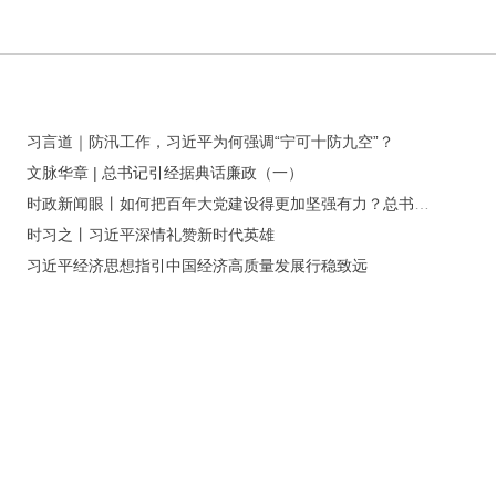
习言道｜防汛工作，习近平为何强调“宁可十防九空”？
文脉华章 | 总书记引经据典话廉政（一）
时政新闻眼丨如何把百年大党建设得更加坚强有力？总书记这样部署
时习之丨习近平深情礼赞新时代英雄
习近平经济思想指引中国经济高质量发展行稳致远