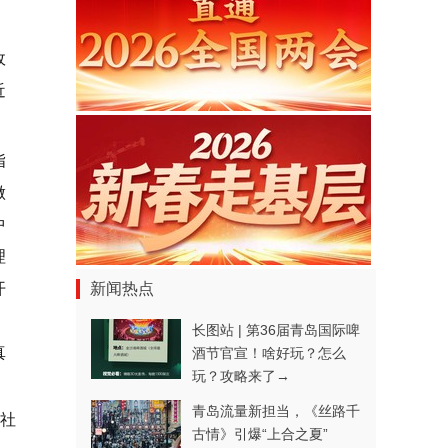
政
近
指
做
中
理
开
新闻热点
、
长图站 | 第36届青岛国际啤
真
酒节官宣！啥好玩？怎么
玩？攻略来了→
青岛流量新担当，《丝路千
社
古情》引爆“上合之夏”