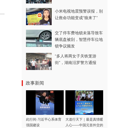
小米电视地震预警误报，别
让救命功能变成“狼来了”
交了停车费地锁未落导致车
辆底盘被刮，智慧停车位地
锁争议频发
“多人将两女子关铁笼游
街”，湖南汨罗警方通报
政事新闻
此行间·习近平心系体育
大道行天下｜最是真情暖
强国建设
人心——中国元首外交的