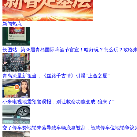
新闻热点
长图站 | 第36届青岛国际啤酒节官宣！啥好玩？怎么玩？攻略
青岛流量新担当，《丝路千古情》引爆“上合之夏”
小米电视地震预警误报，别让救命功能变成“狼来了”
交了停车费地锁未落导致车辆底盘被刮，智慧停车位地锁争议