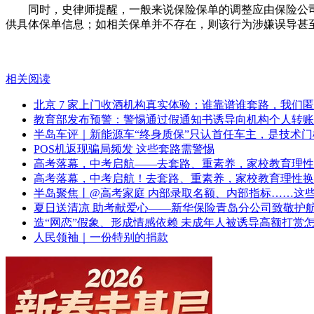
同时，史律师提醒，一般来说保险保单的调整应由保险公司
供具体保单信息；如相关保单并不存在，则该行为涉嫌误导甚
相关阅读
北京 7 家上门收酒机构真实体验：谁靠谱谁套路，我们
教育部发布预警：警惕通过假通知书诱导向机构个人转账
半岛车评｜新能源车“终身质保”只认首任车主，是技术
POS机返现骗局频发 这些套路需警惕
高考落幕，中考启航——去套路、重素养，家校教育理性
高考落幕，中考启航！去套路、重素养，家校教育理性换
半岛聚焦丨@高考家庭 内部录取名额、内部指标……这
夏日送清凉 助考献爱心——新华保险青岛分公司致敬护
造“网恋”假象、形成情感依赖 未成年人被诱导高额打赏
人民领袖｜一份特别的捐款
2026新春走基层