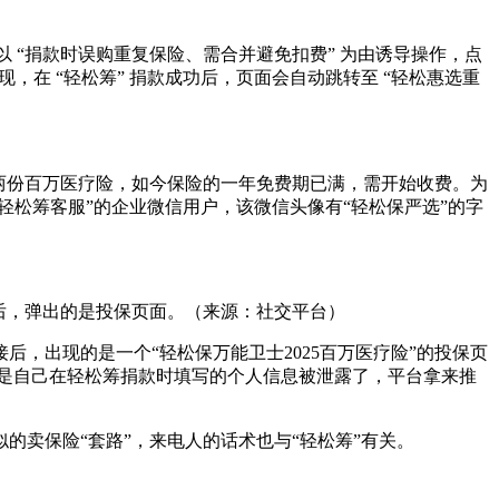
以 “捐款时误购重复保险、需合并避免扣费” 为由诱导操作，点
，在 “轻松筹” 捐款成功后，页面会自动跳转至 “轻松惠选重
两份百万医疗险，如今保险的一年免费期已满，需开始收费。为
轻松筹客服”的企业微信用户，该微信头像有“轻松保严选”的字
接后，弹出的是投保页面。（来源：社交平台）
，出现的是一个“轻松保万能卫士2025百万医疗险”的投保页
疑是自己在轻松筹捐款时填写的个人信息被泄露了，平台拿来推
卖保险“套路”，来电人的话术也与“轻松筹”有关。