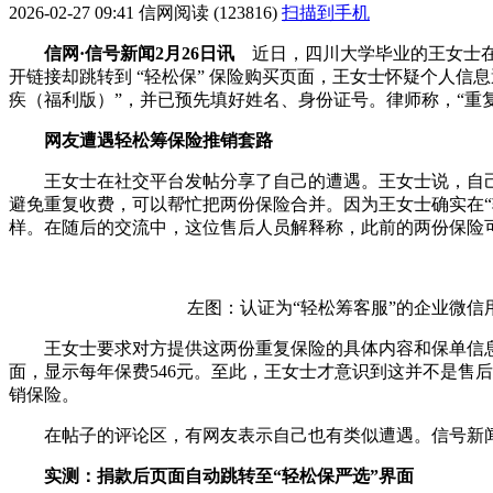
2026-02-27 09:41
信网
阅读 (123816)
扫描到手机
信网·信号新闻2月26日讯
近日，四川大学毕业的王女士在
开链接却跳转到 “轻松保” 保险购买页面，王女士怀疑个人信
疾（福利版）”，并已预先填好姓名、身份证号。律师称，“重
网友遭遇轻松筹保险推销套路
王女士在社交平台发帖分享了自己的遭遇。王女士说，自
避免重复收费，可以帮忙把两份保险合并。因为王女士确实在“
样。在随后的交流中，这位售后人员解释称，此前的两份保险
左图：认证为“轻松筹客服”的企业微
王女士要求对方提供这两份重复保险的具体内容和保单信息
面，显示每年保费546元。至此，王女士才意识到这并不是售
销保险。
在帖子的评论区，有网友表示自己也有类似遭遇。信号新闻
实测：捐款后页面自动跳转至“轻松保严选”界面