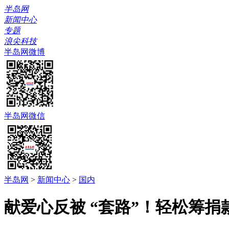
半岛网
新闻中心
专题
浪尖科技
半岛网微博
半岛网微信
半岛网
>
新闻中心
>
国内
献爱心反被 “套路”！轻松筹