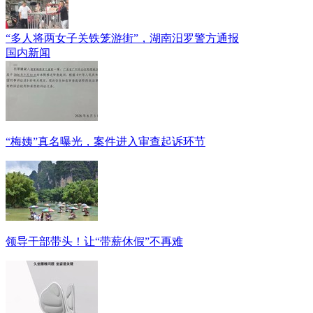
“多人将两女子关铁笼游街”，湖南汨罗警方通报
国内新闻
“梅姨”真名曝光，案件进入审查起诉环节
领导干部带头！让“带薪休假”不再难