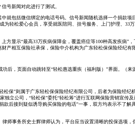
？信号新闻对此进行了测试。
其中就包括微信绑定的电话号码。信号新闻随机选择一个捐款项
成为轻松爱心会员，享受就医陪同、挂号服务、上门护理、33
上方显示“最高33万疾病保障金，覆盖癌症等100种高发疾病
惠财产相互保险社承保，保险中介机构为广东轻松保保险经纪有
成功后，页面自动跳转至“轻松惠选重疾（福利版）”界面。（来
“轻松保”则属于广东轻松保保险经纪有限公司，后者为保险经纪
为两家独立公司，“轻松保”委托“轻松筹”进行互联网保险营销宣传
“捐款后接到疑似诱导购买保险的电话”一事，双方均表示不了解
）律师事务所史士辉律师认为，平台应当设置清晰的投保选项，