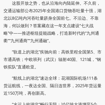
这股开放之势，也从沿海向内陆延伸。不久前，
交通运输部公布2025年全国港口货物吞吐量十强，湖
北以8亿吨内河吞吐量跻身全国前七。不沿边、不靠
海，何以做到？答案藏在这一年支点建设“七大战
略”中——推进枢纽提能战略，打造新时代的“九州通
衢”“九州通商”“九州通融”。
“轨道上的湖北”疾驰向前：高铁里程全国第5、市
市通高铁；中欧班列（武汉）辐射40国、121城，“钢
铁驼队”直通欧亚。
“航线上的湖北”速达全球：花湖国际机场111条
货运航线，一夜达全国、隔日连世界，2025年货运量
近150万吨，再创新高。
“水运上的湖北”畅行无阻：过亿吨大港增至5个，