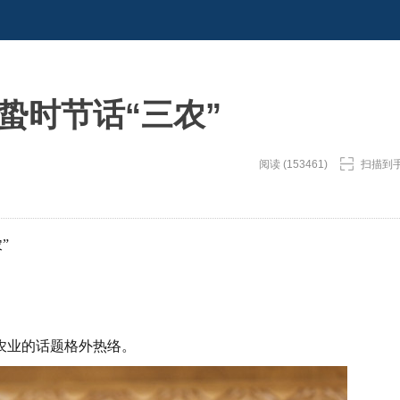
蛰时节话“三农”
阅读 (153461)
扫描到
”
农业的话题格外热络。