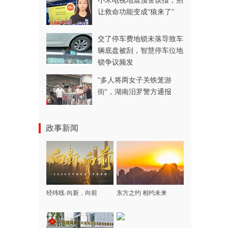
小米电视地震预警误报，别
让救命功能变成“狼来了”
交了停车费地锁未落导致车
辆底盘被刮，智慧停车位地
锁争议频发
“多人将两女子关铁笼游
街”，湖南汨罗警方通报
政事新闻
经纬线·向新，向前
东方之约 相约未来