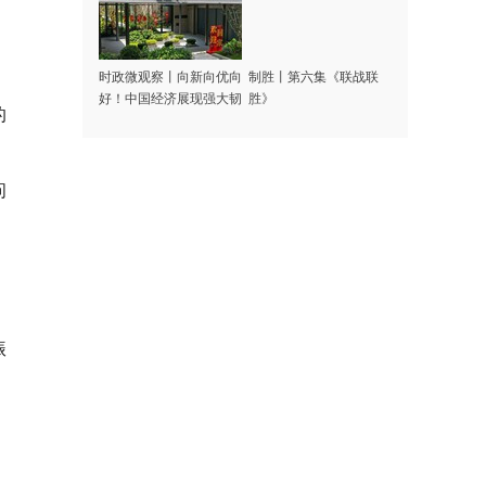
时政微观察丨向新向优向
制胜丨第六集《联战联
好！中国经济展现强大韧
胜》
的
性和活力
问
振