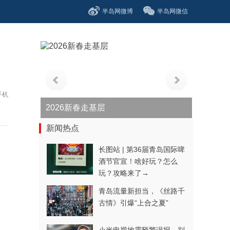
半岛网微博
半岛网微信
手机
青春逐梦正当时——聚焦2026年中...
新闻热点
长图站 | 第36届青岛国际啤
酒节官宣！啥好玩？怎么
玩？攻略来了→
青岛流量新担当，《丝路千
古情》引爆“上合之夏”