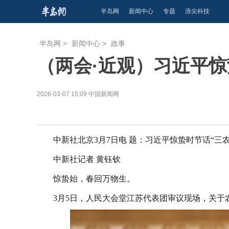
半岛网
新闻中心
专题
浪尖科技
半岛网
>
新闻中心
>
政事
（两会·近观）习近平惊
2026-03-07 15:09
中国新闻网
中新社北京3月7日电 题：习近平惊蛰时节话“三农
中新社记者 黄钰钦
惊蛰始，春回万物生。
3月5日，人民大会堂江苏代表团审议现场，关于