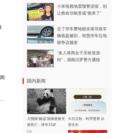
小米电视地震预警误报，别
让救命功能变成“狼来了”
推
交了停车费地锁未落导致车
辆底盘被刮，智慧停车位地
锁争议频发
“多人将两女子关铁笼游
街”，湖南汨罗警方通报
新闻
国内新闻
大熊猫“硗远”因病抢救无
今日立秋：时序更替 从
效死亡，终年33岁
容生长