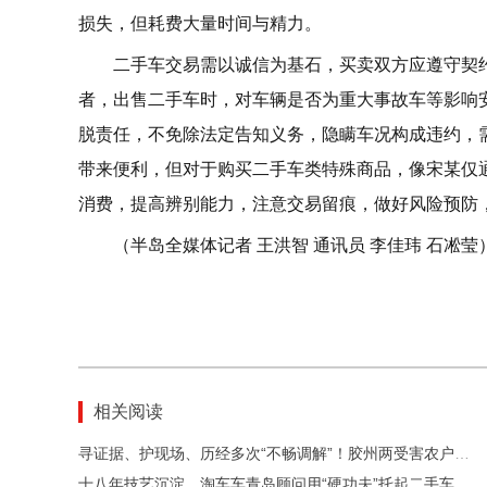
损失，但耗费大量时间与精力。
二手车交易需以诚信为基石，买卖双方应遵守契
者，出售二手车时，对车辆是否为重大事故车等影响安
脱责任，不免除法定告知义务，隐瞒车况构成违约，
带来便利，但对于购买二手车类特殊商品，像宋某仅
消费，提高辨别能力，注意交易留痕，做好风险预防
（半岛全媒体记者 王洪智 通讯员 李佳玮 石凇莹
相关阅读
寻证据、护现场、历经多次“不畅调解”！胶州两受害农户获15万元赔款
十八年技艺沉淀，淘车车青岛顾问用“硬功夫”托起二手车信任