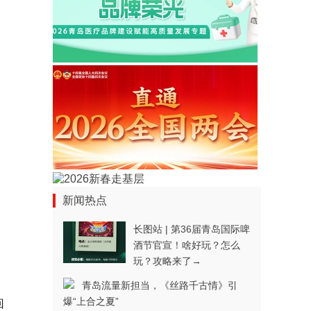
新闻热点
长图站 | 第36届青岛国际啤
酒节官宣！啥好玩？怎么
玩？攻略来了→
青岛流量新担当，《丝路千古情》引
爆“上合之夏”
回