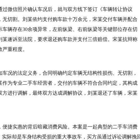
通过微信照片确认车况后，就与双方线下签订《车辆转让协议
，无切割。刘某依约支付购车款十万余元，宋某交付车辆并配合
示车辆存在30余项异常，左前纵梁、右前纵梁等关键部位存在切
刘某遂诉至法院，要求退还购车款并支付三倍赔偿。宋某抗辩称
故严重程度。
知车况的法定义务，合同明确约定车辆无结构性损伤、无切割，
某作为专业二手车经营者，交付的车辆不符合合同约定，其构成
双方进行调解，最终双方达成调解协议，刘某退还了车辆，宋某
，便捷实惠的背后暗藏消费风险。本案是一起典型的二手车消费
，实际却是车身结构受损的重大事故车，买方虽通过诉讼调解挽