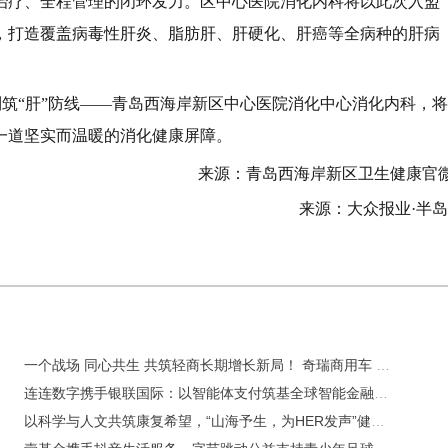
治疗、全程管理的闭环发力。区中心医院消化内科将以此次入盟
，打造覆盖病毒性肝炎、脂肪肝、肝硬化、肝癌等全病种的肝病
，到筑“肝”防线——青岛西海岸新区中心医院消化中心消化内科，将
一道坚实而温暖的消化健康屏障。
来源：青岛西海岸新区卫生健康官
来源：大众报业·半
一个战场 同心共生 共筑轻商长期增长新局！ 奇瑞商用车 2026 年轻商年中合作伙伴大会隆重召开
连连数字携手银联国际：以智能体支付筑基全球智能金融新基建
以科学与人文共筑康复希望，“山海予生，为HER发声”健康公益活动在青岛启幕