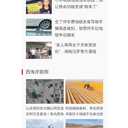
小米电视地震预警误报，别
让救命功能变成“狼来了”
交了停车费地锁未落导致车
辆底盘被刮，智慧停车位地
锁争议频发
“多人将两女子关铁笼游
街”，湖南汨罗警方通报
西海岸新闻
山东境内首次确认明堂遗
科技赋能春耕，​青岛西海
存和五音墓地！青岛西海
岸新区大场镇不负春光抢
岸新区考古有新发现
农时