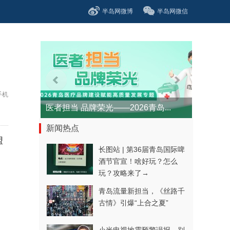
半岛网微博
半岛网微信
手机
医者担当 品牌荣光——2026青岛...
新闻热点
盟
长图站 | 第36届青岛国际啤
酒节官宣！啥好玩？怎么
玩？攻略来了→
青岛流量新担当，《丝路千
古情》引爆“上合之夏”