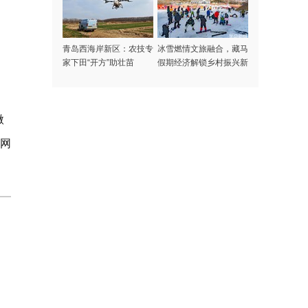
青岛西海岸新区：农技专
冰雪燃情文旅融合，藏马
家下田“开方”助壮苗
假期经济解锁乡村振兴新
密码
微
岛网