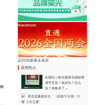
，
新闻热点
长图站 | 第36届青岛国际啤
酒节官宣！啥好玩？怎么
网
玩？攻略来了→
青岛流量新担当，《丝路千古情》引
爆“上合之夏”