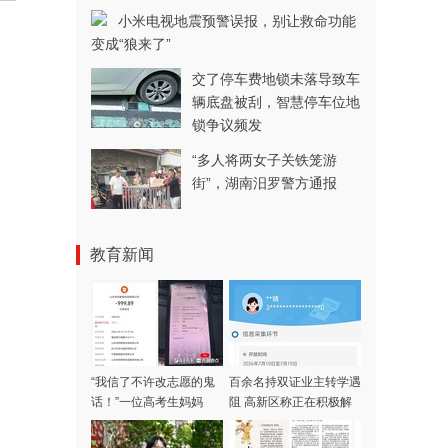
小米电视地震预警误报，别让救命功能
变成“狼来了”
交了停车费地锁未落导致车
辆底盘被刮，智慧停车位地
锁争议频发
“多人将两女子关铁笼游
街”，湖南汨罗警方通报
教育新闻
“我信了不许改志愿的鬼
百余名持双证业主转学遇
话！”一位高考生妈妈
阻 高新区称正在积极解
被“公办保录”设局
决