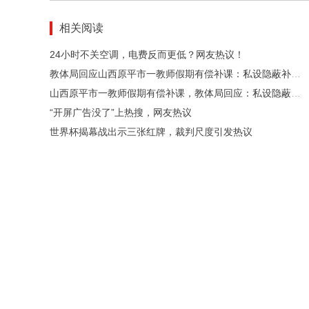
相关阅读
24小时不关空调，电费反而更低？网友热议！
教体局回应山西原平市一教师假期有偿补课：私设隐蔽补课点违规有偿补课，涉事教师贾某某被解聘
山西原平市一教师假期有偿补课，教体局回应：私设隐蔽补课点违规有偿补课，涉事教师贾某某被解聘
“开屏广告没了”上热搜，网友热议
世界杯揭幕战出示三张红牌，裁判尺度引发热议