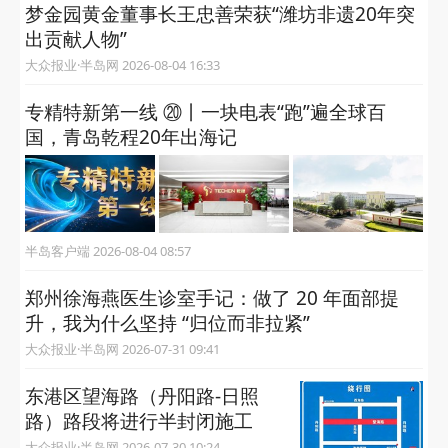
梦金园黄金董事长王忠善荣获“潍坊非遗20年突
出贡献人物”
大众报业·半岛网 2026-08-04 16:33
专精特新第一线 ⑳丨一块电表“跑”遍全球百
国，青岛乾程20年出海记
半岛客户端 2026-08-04 08:57
郑州徐海燕医生诊室手记：做了 20 年面部提
升，我为什么坚持 “归位而非拉紧”
大众报业·半岛网 2026-07-31 09:41
东港区望海路（丹阳路-日照
路）路段将进行半封闭施工
大众报业·半岛网 2026-07-30 10:24