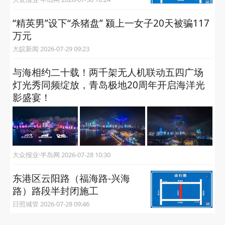
“精英男”设下“杀猪盘” 颍上一女子20天被骗117
万元
大皖新闻 2026-07-29 09:23
与海相约二十载！两千架无人机联动五四广场
灯光秀同频绽放，青岛极地20周年开启海洋光
影盛宴！
大众报业·半岛网 2026-07-28 10:30
东港区云阳路（福海路-兴海
路）路段半封闭施工
日照城管 2026-07-28 09:46