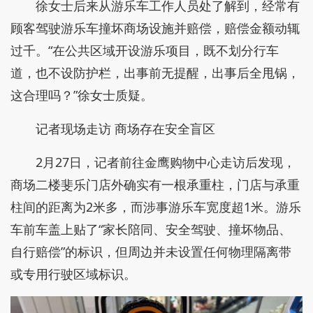
徐女士后来从游乐车工作人员处了解到，经常有
顾客驾驶游乐车撞坏商场设施并赔偿，赔偿金额动辄
过千。“在公共区域开设游乐项目，既不划分行车
道，也不设防护栏，出事前无提醒，出事后全甩锅，
这合理吗？”徐女士质疑。
记者现场走访 商场存在安全盲区
2月27日，记者前往金鹰购物中心走访后发现，
商场二楼斐乐门店外确实有一根承重柱，门店与承重
柱间的距离为2米多，而涉事游乐车宽度超1米。游乐
车前车盖上贴了“家长陪同、安全驾驶、撞坏物品、
自行赔偿”的标识，但周边并未设置任何物理隔离带
或专用行驶区域标识。