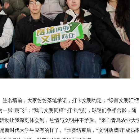
。签名墙前，大家纷纷落笔承诺，打卡文明约定；“绿茵文明汇”
一脚“踢飞”；“我与文明同框” 打卡点前，球迷们争相合影，随
活动让我深刻体会到，热情与文明并不矛盾。”来自青岛农业大
是新时代大学生应有的样子。”比赛结束后，“文明助威团”成员