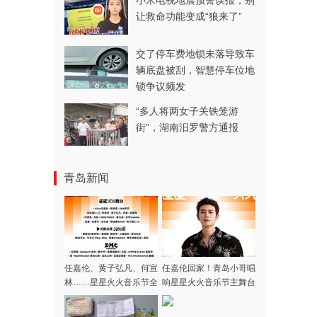
小米电视地震预警误报，别
让救命功能变成“狼来了”
交了停车费地锁未落导致车
辆底盘被刮，智慧停车位地
锁争议频发
“多人将两女子关铁笼游
街”，湖南汨罗警方通报
青岛新闻
任嘉伦、黄子弘凡、何宣
任嘉伦回家！青岛小哥唱
林……星星火火音乐节全
响星星火火音乐节主舞台
阵容集结完毕，本周末青
岛高新区火热开唱