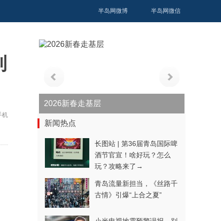
半岛网微博
半岛网微信
利
青春逐梦正当时——聚焦2026年中...
手机
新闻热点
长图站 | 第36届青岛国际啤
酒节官宣！啥好玩？怎么
玩？攻略来了→
青岛流量新担当，《丝路千
古情》引爆“上合之夏”